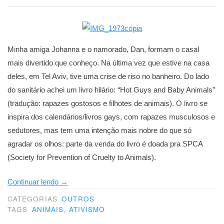
Minha amiga Johanna e o namorado, Dan, formam o casal
mais divertido que conheço. Na última vez que estive na casa
deles, em Tel Aviv, tive uma crise de riso no banheiro. Do lado
do sanitário achei um livro hilário: “Hot Guys and Baby Animals”
(tradução: rapazes gostosos e filhotes de animais). O livro se
inspira dos calendários/livros gays, com rapazes musculosos e
sedutores, mas tem uma intenção mais nobre do que só
agradar os olhos: parte da venda do livro é doada pra SPCA
(Society for Prevention of Cruelty to Animals).
“Rapazes
Continuar lendo
→
gostosos
CATEGORIAS
OUTROS
e
TAGS
ANIMAIS
,
ATIVISMO
filhotes