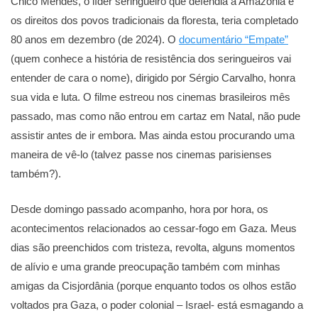
Chico Mendes, o líder seringueiro que defendia a Amazônia e
os direitos dos povos tradicionais da floresta, teria completado
80 anos em dezembro (de 2024). O
documentário “Empate”
(quem conhece a história de resistência dos seringueiros vai
entender de cara o nome), dirigido por Sérgio Carvalho, honra
sua vida e luta. O filme estreou nos cinemas brasileiros mês
passado, mas como não entrou em cartaz em Natal, não pude
assistir antes de ir embora. Mas ainda estou procurando uma
maneira de vê-lo (talvez passe nos cinemas parisienses
também?).
Desde domingo passado acompanho, hora por hora, os
acontecimentos relacionados ao cessar-fogo em Gaza. Meus
dias são preenchidos com tristeza, revolta, alguns momentos
de alívio e uma grande preocupação também com minhas
amigas da Cisjordânia (porque enquanto todos os olhos estão
voltados pra Gaza, o poder colonial – Israel- está esmagando a