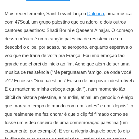
Mais recentemente, Saint Levant lançou
Daloona
, uma música
com 47Soul, um grupo palestino que eu adoro, e dois outros
cantores palestinos: Shadi Borini e Qaseem Alnajjar. O começo
dessa música é uma canção palestina de resistência e eu
descobri o clipe, por acaso, no aeroporto, enquanto esperava o
voo que me traria de volta pra França. Foi uma emoção tão
grande que chorei do início ao fim. Acho que além de ser uma
musica de resistência (“Me perguntaram ‘amigo, de onde você
é?’ / Eu disse: ‘Sou palestino’ / Eu sou de um povo indestrutível /
E eu mantenho minha cabeça erguida “), num momento tão
difícil da história palestina, e mundial, afinal um genocídio é algo
que marca o tempo de mundo com um “antes” e um “depois”, o
que realmente me fez chorar é que o clip foi filmado como se
fosse um vídeo caseiro de uma comemoração palestina (um
casamento, por exemplo). E ver a alegria daquele povo (o clip