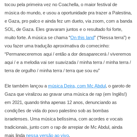
tocou pela primeira vez no Coachella, o maior festival de
música do mundo, e usou a oportunidade pra trazer a Palestina,
e Gaza, pro palco e ainda fez um dueto, via zoom, com a banda
SOL, de Gaza. Eles gravaram juntos e o resultado foi forte,
muito forte. A música se chama “
On this land
” (“Nessa terra”) e
vou fazer uma tradução aproximativa do comecinho:
“Permaneceremos aqui / então a dor desaparecerá / viveremos
aqui / e a melodia vai ser suavizada / minha terra / minha terra /
terra de orgulho / minha terra / terra que sou eu”
Ele também lançou a
música Deira, com Mc Abdul
, o garoto de
Gaza que viralizou ao gravar uma música de rap (em Inglês!)
em 2021, quando tinha apenas 12 anos, denunciando as
condições de vida do povo palestino sob as bombas
israelenses. Uma música belíssima, com acordes e vocais
tradicionais, junto com o rap de arrepiar de Mc Abdul, ainda
mais linda
nessa versão ao vivo
.