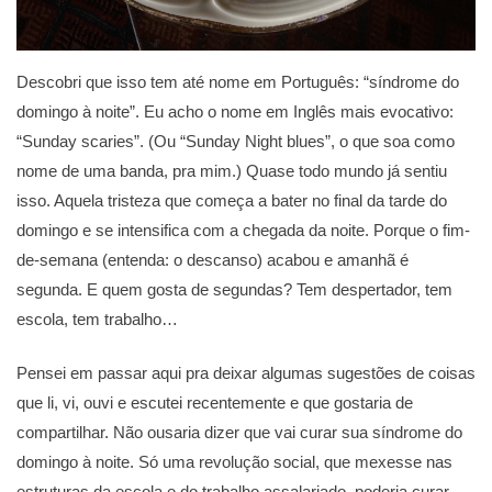
Descobri que isso tem até nome em Português: “síndrome do
domingo à noite”. Eu acho o nome em Inglês mais evocativo:
“Sunday scaries”. (Ou “Sunday Night blues”, o que soa como
nome de uma banda, pra mim.) Quase todo mundo já sentiu
isso. Aquela tristeza que começa a bater no final da tarde do
domingo e se intensifica com a chegada da noite. Porque o fim-
de-semana (entenda: o descanso) acabou e amanhã é
segunda. E quem gosta de segundas? Tem despertador, tem
escola, tem trabalho…
Pensei em passar aqui pra deixar algumas sugestões de coisas
que li, vi, ouvi e escutei recentemente e que gostaria de
compartilhar. Não ousaria dizer que vai curar sua síndrome do
domingo à noite. Só uma revolução social, que mexesse nas
estruturas da escola e do trabalho assalariado, poderia curar