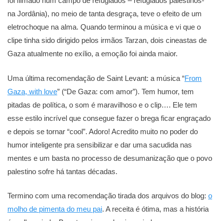
foi filmado num campo de refugiados – refugiados palestinos-
na Jordânia), no meio de tanta desgraça, teve o efeito de um
eletrochoque na alma. Quando terminou a música e vi que o
clipe tinha sido dirigido pelos irmãos Tarzan, dois cineastas de
Gaza atualmente no exílio, a emoção foi ainda maior.
Uma última recomendação de Saint Levant: a música “
From
Gaza, with love
” (“De Gaza: com amor”). Tem humor, tem
pitadas de política, o som é maravilhoso e o clip…. Ele tem
esse estilo incrível que consegue fazer o brega ficar engraçado
e depois se tornar “cool”. Adoro! Acredito muito no poder do
humor inteligente pra sensibilizar e dar uma sacudida nas
mentes e um basta no processo de desumanização que o povo
palestino sofre há tantas décadas.
Termino com uma recomendação tirada dos arquivos do blog:
o
molho de pimenta do meu pai
. A receita é ótima, mas a história