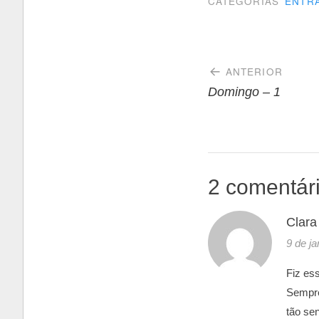
CATEGORIAS
ENTR
Navegaçã
ANTERIOR
de
Domingo – 1
Post
2 comentár
Clara
9 de j
Fiz ess
Sempre
tão se