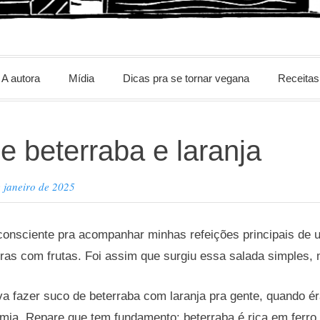
m
A autora
Mídia
Dicas pra se tornar vegana
Receitas
e beterraba e laranja
 janeiro de 2025
consciente pra acompanhar minhas refeições principais de 
ras com frutas. Foi assim que surgiu essa salada simples,
 fazer suco de beterraba com laranja pra gente, quando ér
mia. Repare que tem fundamento: beterraba é rica em ferro 