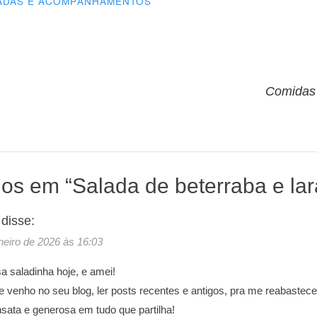
ADAS E ACOMPANHAMENTOS
o
Comidas
ios em “
Salada de beterraba e lar
disse:
aneiro de 2026 às 16:03
a saladinha hoje, e amei!
 venho no seu blog, ler posts recentes e antigos, pra me reabastec
nsata e generosa em tudo que partilha!