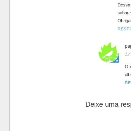
Dessa 
sabore
Obriga
RESP
pa
13 
Obr
ol
R
Deixe uma res