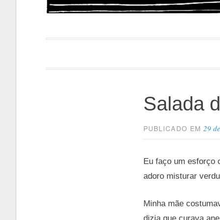
Papacapi
Salada d
29 de
PUBLICADO EM
Eu faço um esforço 
adoro misturar verdu
Minha mãe costumava
dizia que curava ane