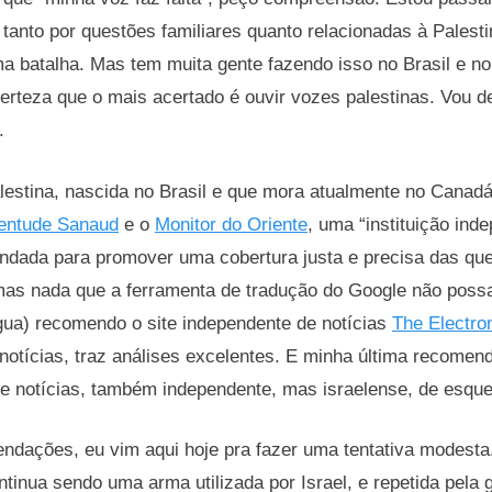
, tanto por questões familiares quanto relacionadas à Palest
ma batalha. Mas tem muita gente fazendo isso no Brasil e 
 certeza que o mais acertado é ouvir vozes palestinas. Vou 
.
lestina, nascida no Brasil e que mora atualmente no Canad
entude Sanaud
e o
Monitor do Oriente
, uma “instituição ind
undada para promover uma cobertura justa e precisa das qu
mas nada que a ferramenta de tradução do Google não poss
gua) recomendo o site independente de notícias
The Electron
 notícias, traz análises excelentes. E minha última recome
de notícias, também independente, mas israelense, de esquer
ndações, eu vim aqui hoje pra fazer uma tentativa modest
ntinua sendo uma arma utilizada por Israel, e repetida pela 