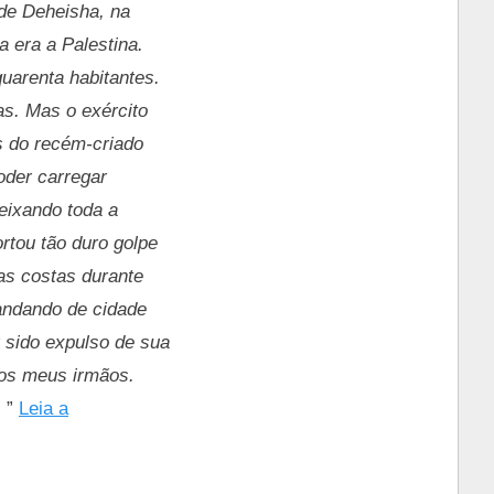
de Deheisha, na
 era a Palestina.
quarenta habitantes.
as. Mas o exército
s do recém-criado
oder carregar
eixando toda a
rtou tão duro golpe
as costas durante
andando de cidade
 sido expulso de sua
dos meus irmãos.
.
”
Leia a