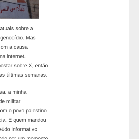
atuais sobre a
e genocídio. Mas
com a causa
na internet.
ostar sobre X, então
nas últimas semanas.
sa, a minha
e militar
com o povo palestino
ência. E quem mandou
eúdo informativo
sando por um momento