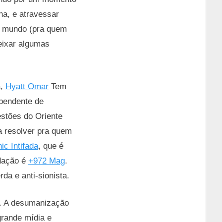
ina, e atravessar
no mundo (pra quem
deixar algumas
á,
Hyatt Omar
Tem
ependente de
estões do Oriente
a resolver pra quem
ic Intifada
, que é
ndação é
+972 Mag
.
da e anti-sionista.
a. A desumanização
grande mídia e