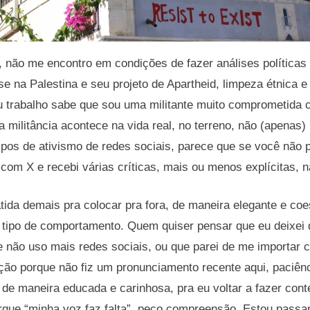
 não me encontro em condições de fazer análises políticas 
se na Palestina e seu projeto de Apartheid, limpeza étnica 
trabalho sabe que sou uma militante muito comprometida 
 militância acontece na vida real, no terreno, não (apenas) 
pos de ativismo de redes sociais, parece que se você não p
com X e recebi várias críticas, mais ou menos explícitas, 
ida demais pra colocar pra fora, de maneira elegante e coe
tipo de comportamento. Quem quiser pensar que eu deixei d
 não uso mais redes sociais, ou que parei de me importar 
tação porque não fiz um pronunciamento recente aqui, paci
e maneira educada e carinhosa, pra eu voltar a fazer cont
orque “minha voz faz falta”, peço compreensão. Estou pas