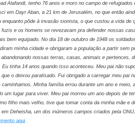
 Alafandi, tenho 76 anos e moro no campo de refugiados 
sci em Dayr Aban, a 21 km de Jerusalém, no que então ainda
u enquanto pôde à invasão sionista, o que custou a vida de 
is fuzis e os homens se revezavam pra defender nossas cas
mais bem equipado. No dia 18 de outubro de 1948 os soldado
adiram minha cidade e obrigaram a população a partir sem p
 abandonando nossas terras, casas, animais e pertences, d
. Eu tinha 14 anos quando isso aconteceu. Meu pai não supo
que o deixou paralisado. Fui obrigado a carregar meu pai n
 caminhamos. Minha família errou durante um ano e meio, 
o um lugar para viver. Meu pai morreu um ano depois de ter
omo filho mais velho, tive que tomar conta da minha mãe e 
em Deheisha, um dos inúmeros campos criados pela ONU
imento aqui