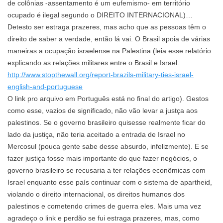
de colônias -assentamento é um eufemismo- em território
ocupado é ilegal segundo o DIREITO INTERNACIONAL)…
Detesto ser estraga prazeres, mas acho que as pessoas têm o
direito de saber a verdade, então lá vai. O Brasil apoia de várias
maneiras a ocupação israelense na Palestina (leia esse relatório
explicando as relações militares entre o Brasil e Israel:
http://www.stopthewall.org/report-brazils-military-ties-israel-
english-and-portuguese
O link pro arquivo em Português está no final do artigo). Gestos
como esse, vazios de significado, não vão levar a justça aos
palestinos. Se o governo brasileiro quisesse realmente ficar do
lado da justiça, não teria aceitado a entrada de Israel no
Mercosul (pouca gente sabe desse absurdo, infelizmente). E se
fazer justiça fosse mais importante do que fazer negócios, o
governo brasileiro se recusaria a ter relações econômicas com
Israel enquanto esse país continuar com o sistema de apartheid,
violando o direito internacional, os direitos humanos dos
palestinos e cometendo crimes de guerra eles. Mais uma vez
agradeço o link e perdão se fui estraga prazeres, mas, como