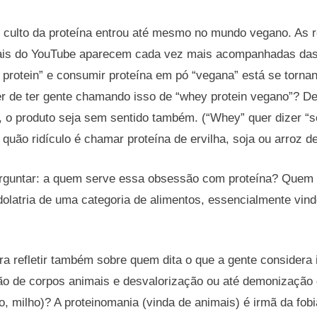
o culto da proteína entrou até mesmo no mundo vegano. As r
nais do YouTube aparecem cada vez mais acompanhadas das
h protein” e consumir proteína em pó “vegana” está se torn
r de ter gente chamando isso de “whey protein vegano”? De
 o produto seja sem sentido também. (“Whey” quer dizer “so
o quão ridículo é chamar proteína de ervilha, soja ou arroz de
rguntar: a quem serve essa obsessão com proteína? Quem 
dolatria de uma categoria de alimentos, essencialmente vin
pra refletir também sobre quem dita o que a gente considera
ão de corpos animais e desvalorização ou até demonização 
o, milho)? A proteinomania (vinda de animais) é irmã da fob