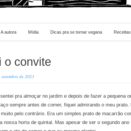
m
A autora
Mídia
Dicas pra se tornar vegana
Receitas
i o convite
e setembro de 2023
entei pra almoçar no jardim e depois de fazer a pequena o
faço sempre antes de comer, fiquei admirando o meu prato.
, muito pelo contrário. Era um simples prato de macarrão c
a nossa horta de quintal. Mas apesar de ser o segundo ano 