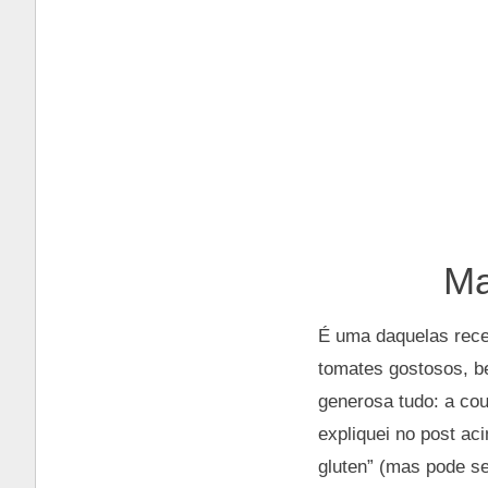
Ma
É uma daquelas recei
tomates gostosos, b
generosa tudo: a co
expliquei no post ac
gluten” (mas pode se