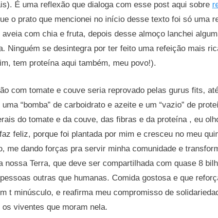
is). É uma reflexão que dialoga com esse post aqui sobre
r
e o prato que mencionei no início desse texto foi só uma r
 aveia com chia e fruta, depois desse almoço lanchei alguma
lha. Ninguém se desintegra por ter feito uma refeição mais ri
sim, tem proteína aqui também, meu povo!).
ão com tomate e couve seria reprovado pelas gurus fits, a
uma “bomba” de carboidrato e azeite e um “vazio” de prote
rais do tomate e da couve, das fibras e da proteína , eu ol
az feliz, porque foi plantada por mim e cresceu no meu qui
o, me dando forças pra servir minha comunidade e transfo
a nossa Terra, que deve ser compartilhada com quase 8 bil
pessoas outras que humanas. Comida gostosa e que reforç
com t minúsculo, e reafirma meu compromisso de solidarieda
s os viventes que moram nela.