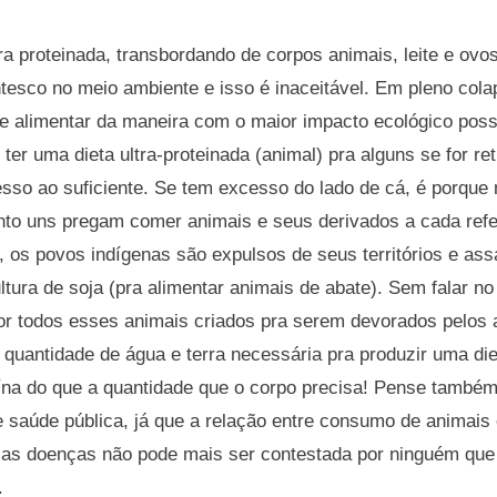
ra proteinada, transbordando de corpos animais, leite e ovos
tesco no meio ambiente e isso é inaceitável. Em pleno colap
e alimentar da maneira com o maior impacto ecológico possí
ter uma dieta ultra-proteinada (animal) pra alguns se for re
esso ao suficiente. Se tem excesso do lado de cá, é porque 
anto uns pregam comer animais e seus derivados a cada ref
, os povos indígenas são expulsos de seus territórios e as
tura de soja (pra alimentar animais de abate). Sem falar no
or todos esses animais criados pra serem devorados pelos 
a quantidade de água e terra necessária pra produzir uma die
ína do que a quantidade que o corpo precisa! Pense também
 saúde pública, já que a relação entre consumo de animais
ias doenças não pode mais ser contestada por ninguém que
a.