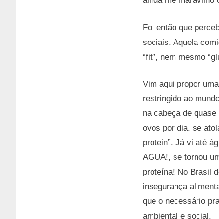
ainda me maravilho 
Foi então que perce
sociais. Aquela comi
“fit”, nem mesmo “glu
Vim aqui propor uma 
restringido ao mundo
na cabeça de quase t
ovos por dia, se ato
protein”. Já vi até 
ÁGUA!, se tornou uma
proteína! No Brasil 
insegurança alimenta
que o necessário pra
ambiental e social.