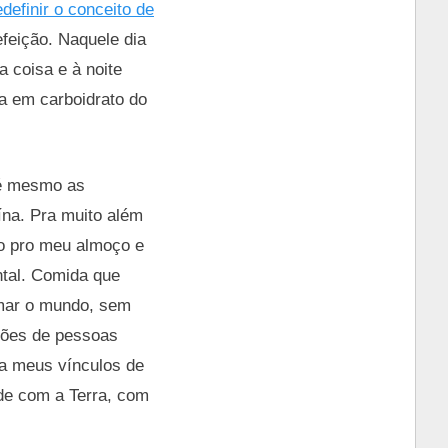
edefinir o conceito de
efeição. Naquele dia
 coisa e à noite
ca em carboidrato do
té mesmo as
ína. Pra muito além
ho pro meu almoço e
ntal. Comida que
rmar o mundo, sem
hões de pessoas
a meus vínculos de
de com a Terra, com