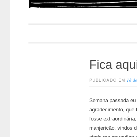
Papacapi
Fica aqu
18 d
PUBLICADO EM
Semana passada eu s
agradecimento, que 
fosse extraordinária
manjericão, vindos d