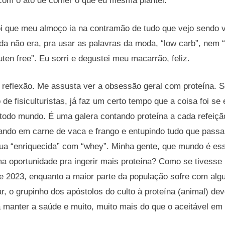
com o ato de comer o que eu mesma plantei.
bi que meu almoço ia na contramão de tudo que vejo sendo v
da não era, pra usar as palavras da moda, “low carb”, nem 
ten free”. Eu sorri e degustei meu macarrão, feliz.
reflexão. Me assusta ver a obsessão geral com proteína. S
 de fisiculturistas, já faz um certo tempo que a coisa foi se
odo mundo. É uma galera contando proteína a cada refeição
lando em carne de vaca e frango e entupindo tudo que passa
água “enriquecida” com “whey”. Minha gente, que mundo é es
 oportunidade pra ingerir mais proteína? Como se tivesse u
de 2023, enquanto a maior parte da população sofre com alg
r, o grupinho dos apóstolos do culto à proteína (animal) d
 manter a saúde e muito, muito mais do que o aceitável em