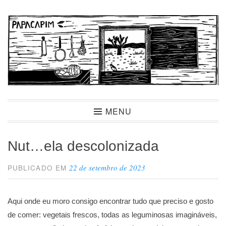
Ir
para
conteúdo
Papacapim
MENU
Nut…ela descolonizada
22 de setembro de 2023
PUBLICADO EM
Aqui onde eu moro consigo encontrar tudo que preciso e gosto
de comer: vegetais frescos, todas as leguminosas imagináveis,