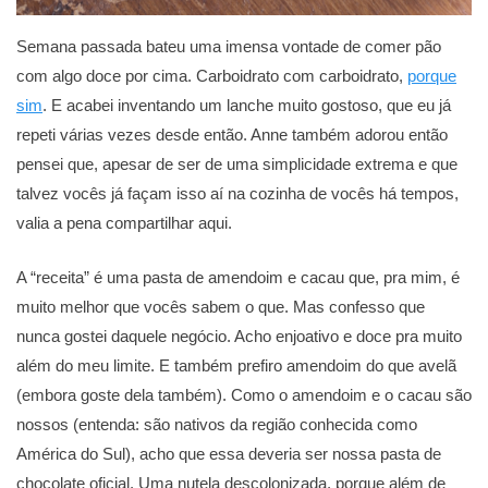
Semana passada bateu uma imensa vontade de comer pão
com algo doce por cima. Carboidrato com carboidrato,
porque
sim
. E acabei inventando um lanche muito gostoso, que eu já
repeti várias vezes desde então. Anne também adorou então
pensei que, apesar de ser de uma simplicidade extrema e que
talvez vocês já façam isso aí na cozinha de vocês há tempos,
valia a pena compartilhar aqui.
A “receita” é uma pasta de amendoim e cacau que, pra mim, é
muito melhor que vocês sabem o que. Mas confesso que
nunca gostei daquele negócio. Acho enjoativo e doce pra muito
além do meu limite. E também prefiro amendoim do que avelã
(embora goste dela também). Como o amendoim e o cacau são
nossos (entenda: são nativos da região conhecida como
América do Sul), acho que essa deveria ser nossa pasta de
chocolate oficial. Uma nutela descolonizada, porque além de