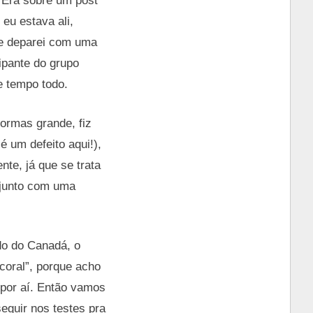
 Era sobre um post
eu estava ali,
me deparei com uma
ipante do grupo
 tempo todo.
formas grande, fiz
é um defeito aqui!),
te, já que se trata
, junto com uma
udo do Canadá, o
“coral”, porque acho
 por aí. Então vamos
eguir nos testes pra