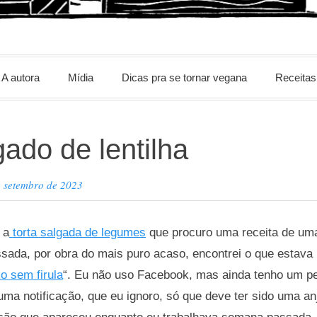
m
A autora
Mídia
Dicas pra se tornar vegana
Receitas
gado de lentilha
e setembro de 2023
 a
torta salgada de legumes
que procuro uma receita de uma 
ada, por obra do mais puro acaso, encontrei o que estava
o sem firula
“. Eu não uso Facebook, mas ainda tenho um per
a notificação, que eu ignoro, só que deve ter sido uma an