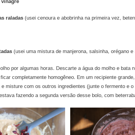
 vinagre
as raladas
(usei cenoura e abobrinha na primeira vez, bete
tadas
(usei uma mistura de manjerona, salsinha, orégano e 
molho por algumas horas. Descarte a água do molho e bata no
é ficar completamente homogêneo. Em um recipiente grande,
a e misture com os outros ingredientes (junte o fermento e o 
 estava fazendo a segunda versão desse bolo, com beterraba