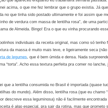
icação que apareceu enquanto eu trabalhava semana passada.
ei acima, o que me fez lembrar que o grupo existia. Já que 
ada no que tinha sido postado ultimamente e foi assim que 
inho de verdura com massa de lentilha rosa”, de uma partic
a de Almeida. Bingo! Era o que eu vinha procurando esse
 bolinhos individuais da receita original, mas como só tenho 
xtura da massa é muito mais leve, e ligeiramente seca (não 
orta de legumes
, que é bem úmida e densa. Nada surpreenden
ma “torta”. Acho essa textura perfeita pra comer no lanche
Sei que a lentilha consumida no Brasil é importada (quase t
ntilhas do mundo). Além disso, lentilha rosa (que eu chamo 
hor descreve essa leguminosa) não é facilmente encontrada
ceita é algo especial, pra sair da rotina, mas que prometo s