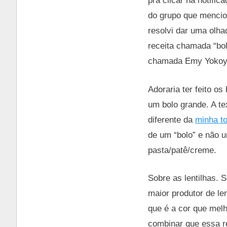
pra clicar na notif
do grupo que mencion
resolvi dar uma olh
receita chamada “bol
chamada Emy Yokoyam
Adoraria ter feito os
um bolo grande. A te
diferente da
minha t
de um “bolo” e não u
pasta/patê/creme.
Sobre as lentilhas. 
maior produtor de le
que é a cor que mel
combinar que essa re