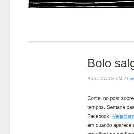
Papacapi
Bolo sal
11 d
PUBLICADO EM
Contei no post sobre
tempos. Semana pass
Facebook “
Veganism
em quando aparece um