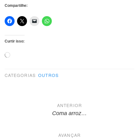
Compartilhe:
Curtir isso:
Carregando...
CATEGORIAS
OUTROS
Navegação
ANTERIOR
de
Coma arroz…
Post
AVANÇAR