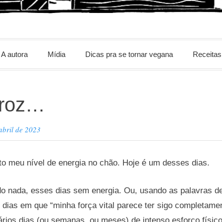
m
A autora
Mídia
Dicas pra se tornar vegana
Receitas
rroz…
abril de 2023
to meu nível de energia no chão. Hoje é um desses dias.
o nada, esses dias sem energia. Ou, usando as palavras d
dias em que “minha força vital parece ter sigo completame
ários dias (ou semanas, ou meses) de intenso esforço físico