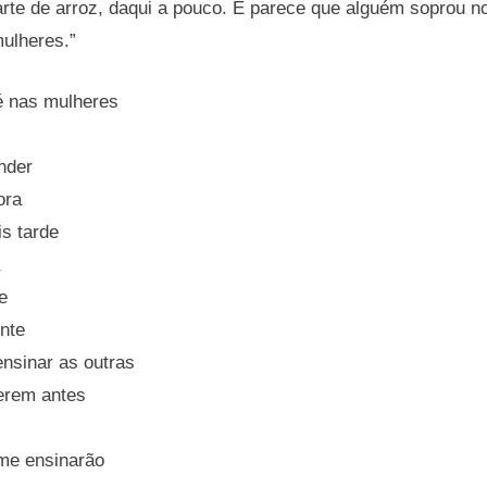
arte de arroz, daqui a pouco. E parece que alguém soprou 
mulheres.”
é nas mulheres
nder
ora
s tarde
e
nte
nsinar as outras
erem antes
 me ensinarão