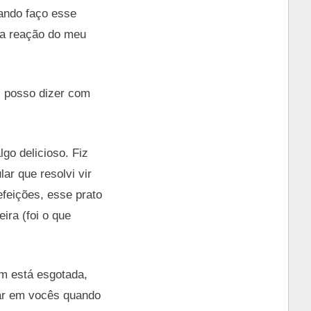
uando faço esse
 a reação do meu
s posso dizer com
go delicioso. Fiz
ar que resolvi vir
efeições, esse prato
ra (foi o que
m está esgotada,
sar em vocês quando