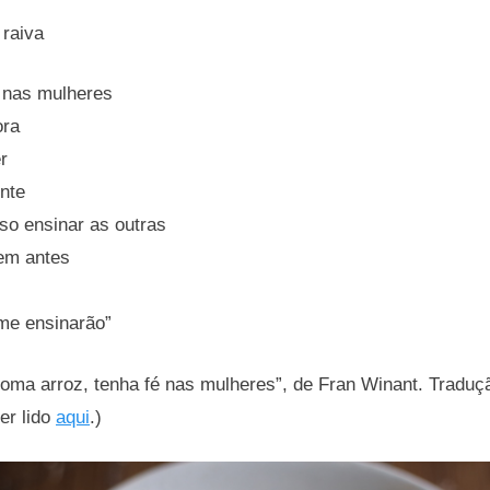
raiva
 nas mulheres
ora
r
nte
so ensinar as outras
em antes
 me ensinarão”
oma arroz, tenha fé nas mulheres”, de Fran Winant. Traduç
er lido
aqui
.)