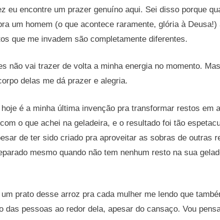
ez eu encontre um prazer genuíno aqui. Sei disso porque q
 pra um homem (o que acontece raramente, glória à Deusa!)
tos que me invadem são completamente diferentes.
es não vai trazer de volta a minha energia no momento. Ma
corpo delas me dá prazer e alegria.
 hoje é a minha última invenção pra transformar restos em al
om o que achei na geladeira, e o resultado foi tão espetacul
pesar de ter sido criado pra aproveitar as sobras de outras r
reparado mesmo quando não tem nenhum resto na sua geladei
r um prato desse arroz pra cada mulher me lendo que també
o das pessoas ao redor dela, apesar do cansaço. Vou pen