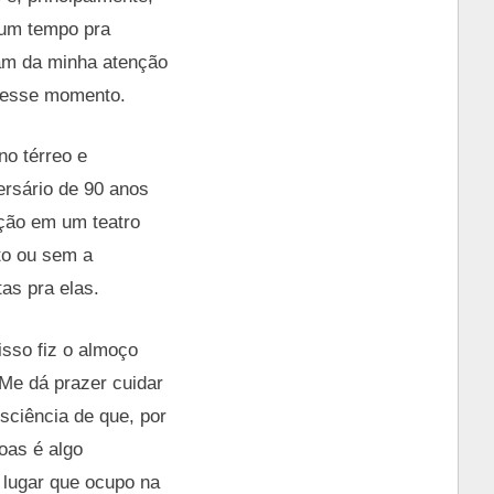
 um tempo pra
sam da minha atenção
nesse momento.
no térreo e
ersário de 90 anos
ição em um teatro
ito ou sem a
as pra elas.
isso fiz o almoço
Me dá prazer cuidar
ciência de que, por
oas é algo
 lugar que ocupo na