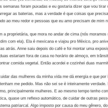
as semanas foram puxadas e eu gostaria dizer que vou tirar
arregar as baterias, mas a verdade é que coisas que preci
ndo ao meu redor e pessoas que eu amo precisam de mim 
m a proprietária, que mora no andar de cima (nós moramos 
dim com ela). Ela é mexicana e viajou pro México, pro aniv
as atrás. Anne saiu depois do café e foi montar uma expos
s duas estariam fora de casa no horário de almoço, em trâns
ontrar comida vegetal. Então acordei e cozinhei duas marmit
cuidar das mulheres da minha vida me dá energia e que por 
 tenham me pedido. Mas não sei se é inteiramente verdade. 
mo, principalmente mulheres. E ao mesmo tempo tenho cons
tica, quase um reflexo automático, de cuidar de outras pess
stema patriarcal. Algo imposto por causa do meu gênero, do