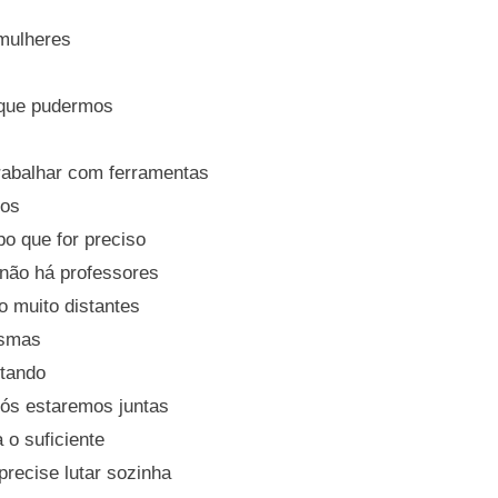
mulheres
 que pudermos
trabalhar com ferramentas
pos
po que for preciso
 não há professores
o muito distantes
esmas
utando
nós estaremos juntas
 o suficiente
recise lutar sozinha