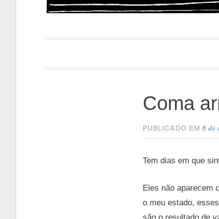
Papacapi
Coma a
6 de 
PUBLICADO EM
Tem dias em que sin
Eles não aparecem d
o meu estado, esses 
são o resultado de v