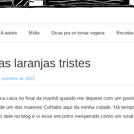
m
A autora
Mídia
Dicas pra se tornar vegana
Receitas
as laranjas tristes
e setembro de 2022
pra casa no final da manhã quando me deparei com um pos
 de um dos maiores CoHabs aqui da minha cidade. Há tem
o dele no blog e vi esse encontro inesperado como um sinal