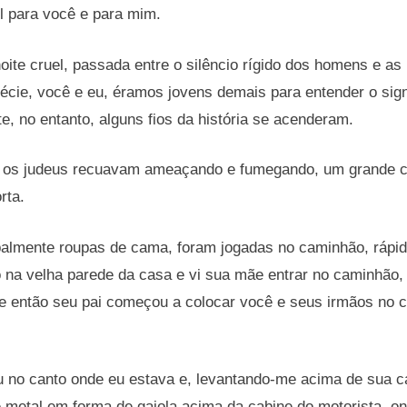
cil para você e para mim.
oite cruel, passada entre o silêncio rígido dos homens e a
écie, você e eu, éramos jovens demais para entender o sign
te, no entanto, alguns fios da história se acenderam.
 os judeus recuavam ameaçando e fumegando, um grande c
rta.
palmente roupas de cama, foram jogadas no caminhão, rápid
na velha parede da casa e vi sua mãe entrar no caminhão, 
e então seu pai começou a colocar você e seus irmãos no c
u no canto onde eu estava e, levantando-me acima de sua 
 metal em forma de gaiola acima da cabine do motorista, o