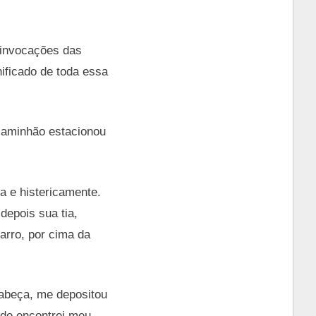
s invocações das
ificado de toda essa
aminhão estacionou
a e histericamente.
depois sua tia,
arro, por cima da
cabeça, me depositou
nde encontrei meu