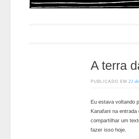
Papacapi
A terra d
21 d
PUBLICADO EM
Eu estava voltando 
Kanafani na entrada
compartilhar um text
fazer isso hoje.