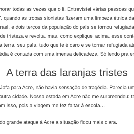
orar todas as vezes que o li. Entrevistei várias pessoas q
”, quando as tropas sionistas fizeram uma limpeza étnica da 
srael, e dois terços da população do país se tornou refugiad
e tristeza e revolta, mas, como expliquei acima, esse con
a terra, seu país, tudo que te é caro e se tornar refugiada a
gédia é contada com uma imensa delicadeza. Só lendo pra e
A terra das laranjas tristes
Jafa para Acre, não havia sensação de tragédia. Parecia u
 outra cidade. Nossa estada em Acre não me surpreendeu: ta
com isso, pois a viagem me fez faltar à escola…
 do grande ataque à Acre a situação ficou mais clara.