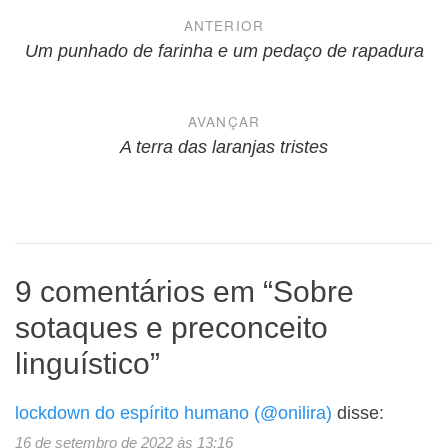
Navegação
ANTERIOR
de
Um punhado de farinha e um pedaço de rapadura
Post
AVANÇAR
A terra das laranjas tristes
9 comentários em “
Sobre
sotaques e preconceito
linguístico
”
lockdown do espírito humano (@onilira)
disse:
16 de setembro de 2022 às 13:16