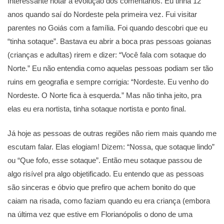
Interessante notar a evolução dos comentários. Eu tinha 12
anos quando saí do Nordeste pela primeira vez. Fui visitar
parentes no Goiás com a família. Foi quando descobri que eu
“tinha sotaque”. Bastava eu abrir a boca pras pessoas goianas
(crianças e adultas) rirem e dizer: “Você fala com sotaque do
Norte.” Eu não entendia como aquelas pessoas podiam ser tão
ruins em geografia e sempre corrigia: “Nordeste. Eu venho do
Nordeste. O Norte fica à esquerda.” Mas não tinha jeito, pra
elas eu era nortista, tinha sotaque nortista e ponto final.
Já hoje as pessoas de outras regiões não riem mais quando me
escutam falar. Elas elogiam! Dizem: “Nossa, que sotaque lindo”
ou “Que fofo, esse sotaque”. Então meu sotaque passou de
algo risível pra algo objetificado. Eu entendo que as pessoas
são sinceras e óbvio que prefiro que achem bonito do que
caiam na risada, como faziam quando eu era criança (embora
na última vez que estive em Florianópolis o dono de uma