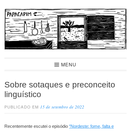
Ir
para
conteúdo
Papacapim
MENU
Sobre sotaques e preconceito
linguístico
15 de setembro de 2022
PUBLICADO EM
Recentemente escutei o episódio
“Nordeste: fome, falta e