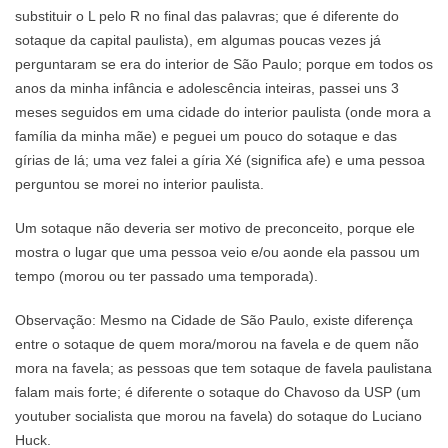
substituir o L pelo R no final das palavras; que é diferente do
sotaque da capital paulista), em algumas poucas vezes já
perguntaram se era do interior de São Paulo; porque em todos os
anos da minha infância e adolescência inteiras, passei uns 3
meses seguidos em uma cidade do interior paulista (onde mora a
família da minha mãe) e peguei um pouco do sotaque e das
gírias de lá; uma vez falei a gíria Xé (significa afe) e uma pessoa
perguntou se morei no interior paulista.
Um sotaque não deveria ser motivo de preconceito, porque ele
mostra o lugar que uma pessoa veio e/ou aonde ela passou um
tempo (morou ou ter passado uma temporada).
Observação: Mesmo na Cidade de São Paulo, existe diferença
entre o sotaque de quem mora/morou na favela e de quem não
mora na favela; as pessoas que tem sotaque de favela paulistana
falam mais forte; é diferente o sotaque do Chavoso da USP (um
youtuber socialista que morou na favela) do sotaque do Luciano
Huck.