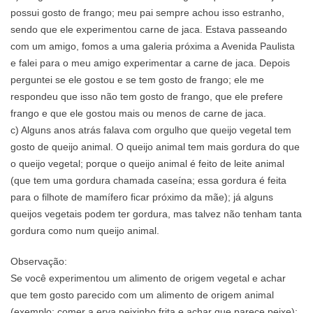
possui gosto de frango; meu pai sempre achou isso estranho,
sendo que ele experimentou carne de jaca. Estava passeando
com um amigo, fomos a uma galeria próxima a Avenida Paulista
e falei para o meu amigo experimentar a carne de jaca. Depois
perguntei se ele gostou e se tem gosto de frango; ele me
respondeu que isso não tem gosto de frango, que ele prefere
frango e que ele gostou mais ou menos de carne de jaca.
c) Alguns anos atrás falava com orgulho que queijo vegetal tem
gosto de queijo animal. O queijo animal tem mais gordura do que
o queijo vegetal; porque o queijo animal é feito de leite animal
(que tem uma gordura chamada caseína; essa gordura é feita
para o filhote de mamífero ficar próximo da mãe); já alguns
queijos vegetais podem ter gordura, mas talvez não tenham tanta
gordura como num queijo animal.
Observação:
Se você experimentou um alimento de origem vegetal e achar
que tem gosto parecido com um alimento de origem animal
(exemplo: comer a erva peixinho frita e achar que parece peixe);