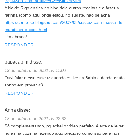
PcpM&ab_channel=M%C3%B4nicaSilva
A Neide Rigo ensina no blog dela outras receitas e a fazer a
farinha (como aqui onde estou, no sudste, não se acha):
https://come-se.blogspot.com/2009/08/cuscuz-com-massa-de-
mandioca-e-coco.html
Um abraço!
RESPONDER
papacapim
disse:
18 de outubro de 2021 às 11:02
Ouvi falar desse cuscuz quando estive na Bahia e desde então
sonho em provar <3
RESPONDER
Anna
disse:
18 de outubro de 2021 às 22:32
Só complementando, pq achei o vídeo perfeito. A arte de levar
horas na cozinha fazendo algo precioso como isso para nós