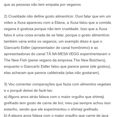
que as pessoas não tem empatia por veganos.
2) Crueldade não define gosto alimentício: Ouvi falar que em um
vídeo a Xuxa apareceu com a Eliana, a Xuxa falou que a comida
vegana é gostosa porque não tem crueldade. Isso que a Xuxa
falou é uma coisa errada de se falar, porque o gosto alimentício
também varia entre os veganos; um exemplo disso é que o
Giancarlo Eidler (apresentador de canal homônimo) e as
apresentadoras do canal TÁ NA MESA VEGG experimentaram o
The New Fish (peixe vegano da empresa The New Butchers),
enquanto o Giancarlo Eidler falou que parece peixe (ele gostou),
elas acharam que parece caldeirada (elas não gostaram).
3) Vou comentar comparações que fazia com alimentos vegetais
e o porquê deixei de fazê-las:
a) Alguns anos atrás falava com o maior orgulho que shimeji
grelhado tem gosto de carne de boi; meu pai sempre achou isso
estanho, sendo que ele experimentou o shimeji grelhado.
b) A alguns anos falava com o maior orgulho que carne de jaca