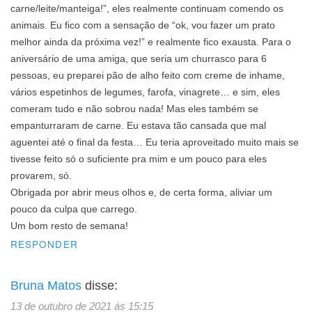
carne/leite/manteiga!”, eles realmente continuam comendo os
animais. Eu fico com a sensação de “ok, vou fazer um prato
melhor ainda da próxima vez!” e realmente fico exausta. Para o
aniversário de uma amiga, que seria um churrasco para 6
pessoas, eu preparei pão de alho feito com creme de inhame,
vários espetinhos de legumes, farofa, vinagrete… e sim, eles
comeram tudo e não sobrou nada! Mas eles também se
empanturraram de carne. Eu estava tão cansada que mal
aguentei até o final da festa… Eu teria aproveitado muito mais se
tivesse feito só o suficiente pra mim e um pouco para eles
provarem, só.
Obrigada por abrir meus olhos e, de certa forma, aliviar um
pouco da culpa que carrego.
Um bom resto de semana!
RESPONDER
Bruna Matos
disse:
13 de outubro de 2021 às 15:15