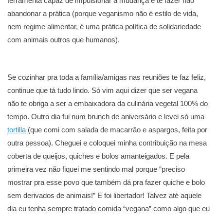
ferramenta capaz de impulsionar a mudança e te fazer não
abandonar a prática (porque veganismo não é estilo de vida,
nem regime alimentar, é uma prática política de solidariedade
com animais outros que humanos).
Se cozinhar pra toda a família/amigas nas reuniões te faz feliz,
continue que tá tudo lindo. Só vim aqui dizer que ser vegana
não te obriga a ser a embaixadora da culinária vegetal 100% do
tempo. Outro dia fui num brunch de aniversário e levei só uma
tortilla
(que comi com salada de macarrão e aspargos, feita por
outra pessoa). Cheguei e coloquei minha contribuição na mesa
coberta de queijos, quiches e bolos amanteigados. E pela
primeira vez não fiquei me sentindo mal porque “preciso
mostrar pra esse povo que também dá pra fazer quiche e bolo
sem derivados de animais!” E foi libertador! Talvez até aquele
dia eu tenha sempre tratado comida “vegana” como algo que eu