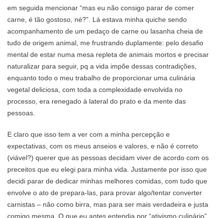
em seguida mencionar “mas eu não consigo parar de comer
carne, é tão gostoso, né?”. Lá estava minha quiche sendo
acompanhamento de um pedaço de carne ou lasanha cheia de
tudo de origem animal, me frustrando duplamente: pelo desafio
mental de estar numa mesa repleta de animais mortos e precisar
naturalizar para seguir, pq a vida impõe dessas contradições,
enquanto todo o meu trabalho de proporcionar uma culinária
vegetal deliciosa, com toda a complexidade envolvida no
processo, era renegado à lateral do prato e da mente das
pessoas.
E claro que isso tem a ver com a minha percepção e
expectativas, com os meus anseios e valores, e não é correto
(viável?) querer que as pessoas decidam viver de acordo com os
preceitos que eu elegi para minha vida. Justamente por isso que
decidi parar de dedicar minhas melhores comidas, com tudo que
envolve o ato de prepara-las, para provar algo/tentar converter
carnistas – não como birra, mas para ser mais verdadeira e justa
comigo mesma. O que eu antes entendia por “ativismo culinário”