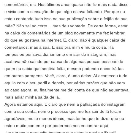
comentários, etc. Nos últimos anos quase não fiz mais nada disso
e vivia com a sensação de que algo estava faltando. Por que eu
estou contando tudo isso na sua publicação sobre o feijão da sua
mãe? Não sei ao certo… mas deu vontade. De certa forma, estar
na caixa de comentários de um blog novamente me fez lembrar
do que eu gostava na internet. E, claro, não é qualquer caixa de
comentários, mas a sua. E isso pra mim é muita coisa. Há
tempos eu pensava diariamente em sair do instagram, mas
acabava não saindo por causa de algumas poucas pessoas de
quem eu sabia que sentiria falta, mesmo podendo encontrá-las
em outras paragens. Você, claro, é uma delas. Aí aconteceu tudo
aquilo com o seu perfil e depois, por várias razões que não vem
ao caso agora, eu finalmente me dei conta de que não aguentava
mais adiar minha saída de lá.
Agora estamos aqui. E claro que nem a palhaçada do instagram
com a sua conta, nem o processo que me fez sair de lá foram
agradáveis, muito menos ideais, mas tenho que te dizer que eu
estou muito contente por podermos nos encontrar aqui.
Um abraço e aproveite bastante sua estadia aqui no Brasil!