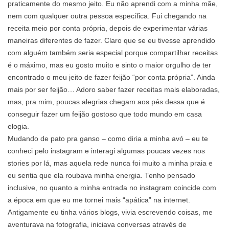
praticamente do mesmo jeito. Eu não aprendi com a minha mãe,
nem com qualquer outra pessoa específica. Fui chegando na
receita meio por conta própria, depois de experimentar várias
maneiras diferentes de fazer. Claro que se eu tivesse aprendido
com alguém também seria especial porque compartilhar receitas
é o máximo, mas eu gosto muito e sinto o maior orgulho de ter
encontrado o meu jeito de fazer feijão “por conta própria”. Ainda
mais por ser feijão… Adoro saber fazer receitas mais elaboradas,
mas, pra mim, poucas alegrias chegam aos pés dessa que é
conseguir fazer um feijão gostoso que todo mundo em casa
elogia.
Mudando de pato pra ganso – como diria a minha avó – eu te
conheci pelo instagram e interagi algumas poucas vezes nos
stories por lá, mas aquela rede nunca foi muito a minha praia e
eu sentia que ela roubava minha energia. Tenho pensado
inclusive, no quanto a minha entrada no instagram coincide com
a época em que eu me tornei mais “apática” na internet.
Antigamente eu tinha vários blogs, vivia escrevendo coisas, me
aventurava na fotografia, iniciava conversas através de