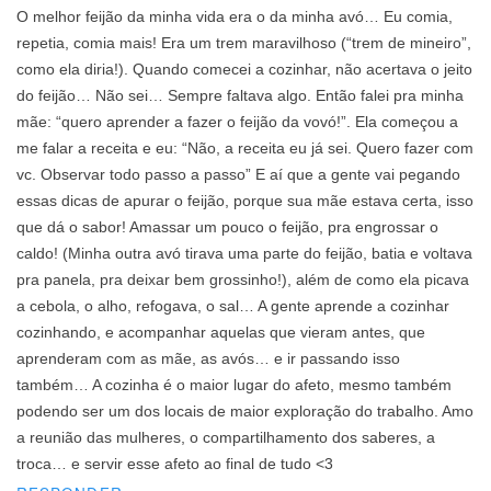
O melhor feijão da minha vida era o da minha avó… Eu comia,
repetia, comia mais! Era um trem maravilhoso (“trem de mineiro”,
como ela diria!). Quando comecei a cozinhar, não acertava o jeito
do feijão… Não sei… Sempre faltava algo. Então falei pra minha
mãe: “quero aprender a fazer o feijão da vovó!”. Ela começou a
me falar a receita e eu: “Não, a receita eu já sei. Quero fazer com
vc. Observar todo passo a passo” E aí que a gente vai pegando
essas dicas de apurar o feijão, porque sua mãe estava certa, isso
que dá o sabor! Amassar um pouco o feijão, pra engrossar o
caldo! (Minha outra avó tirava uma parte do feijão, batia e voltava
pra panela, pra deixar bem grossinho!), além de como ela picava
a cebola, o alho, refogava, o sal… A gente aprende a cozinhar
cozinhando, e acompanhar aquelas que vieram antes, que
aprenderam com as mãe, as avós… e ir passando isso
também… A cozinha é o maior lugar do afeto, mesmo também
podendo ser um dos locais de maior exploração do trabalho. Amo
a reunião das mulheres, o compartilhamento dos saberes, a
troca… e servir esse afeto ao final de tudo <3