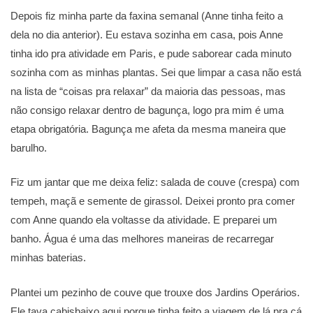
Depois fiz minha parte da faxina semanal (Anne tinha feito a
dela no dia anterior). Eu estava sozinha em casa, pois Anne
tinha ido pra atividade em Paris, e pude saborear cada minuto
sozinha com as minhas plantas. Sei que limpar a casa não está
na lista de “coisas pra relaxar” da maioria das pessoas, mas
não consigo relaxar dentro de bagunça, logo pra mim é uma
etapa obrigatória. Bagunça me afeta da mesma maneira que
barulho.
Fiz um jantar que me deixa feliz: salada de couve (crespa) com
tempeh, maçã e semente de girassol. Deixei pronto pra comer
com Anne quando ela voltasse da atividade. E preparei um
banho. Água é uma das melhores maneiras de recarregar
minhas baterias.
Plantei um pezinho de couve que trouxe dos Jardins Operários.
Ele tava cabisbaixo aqui porque tinha feito a viagem de lá pra cá