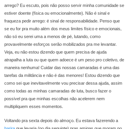
arrego? Eu escuto, pois não posso servir minha comunidade se
estiver doente (física ou emocionalmente). Não é sinal e
fraqueza pedir arrego: é sinal de responsabilidade. Penso que
se eu for pra muito além dos meus limites físico e emocionais,
não só eu serei uma a menos de pé, lutando, como
provavelmente esforços serão mobilizados pra me levantar.
Veja, eu não estou dizendo que quem precisa de ajuda
atrapalha a luta ou que quem adoece é um peso pro coletivo, de
maneira nenhuma! Cuidar das nossas camaradas é uma das
tarefas da militância e não é das menores! Estou dizendo que
como sei que inevitavelmente vou precisar dessa ajuda, assim
como todas as minhas camaradas de luta, busco fazer o
possível pra que minhas escolhas não acelerem nem
multipliquem esses momentos.
Voltando pra sexta depois do almoço. Eu estava fazerendo a
harira
que levaria (no dia seguinte) pras amigas que moram no