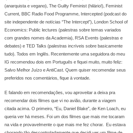
(anarquista e vegano), The Guilty Feminist (hilário!), Feminist
Current, BBC Radio Food Programme, Intercepted (podcast do
site independente de notícias “The Intercept”), London School of
Economics: Public lectures (palestras sobre temas variados
com grandes nomes da Academia), RSA Events (palestras e
debates) e TED Talks (palestras incríveis sobre basicamente
tudo). Todos em Inglês. Recentemente uma seguidora do meu
IG recomendou dois em Português e fiquei muito, muito feliz:
Salvo Melhor Juízo e AntiCast. Quem quiser recomendar seus
preferidos nos comentários, fique à vontade.
E falando em recomendações, vou aproveitar a deixa pra
recomendar dois filmes que vi no avião, durante a viagem
citada acima. O primeiro, “Eu, Daniel Blake”, de Ken Loach, eu
queria ver há meses. Foi um dos filmes que mais me tocaram
na vida e provavelmente o que mais me fez chorar. Eu estava
chorando tão descontroladamente que decidi ver um filme de