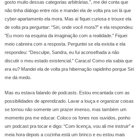
gosto muito dessas categorias arbitrárias.”, me dei conta que
não tinha diálogo entre nós e mandei ela de volta pra sei lá que
cyber-apartamento ela mora. Mas aí fiquei curiosa e trouxe ela
de volta pra perguntar: “Siri, onde você mora?” e ela respondeu:
“Eu moro na esquina da imaginação com a realidade.” Fiquei
meio cabreira com a resposta. Perguntei se ela existia e ela
respondeu: “Desculpe, Sandra, eu fui aconselhada a não
discutir o meu estado existencial.” Caraca! Como ela sabia que
era eu? Mandei ela de volta pra hibernação rapidinho porque Siri
me dá medo.
Mas eu estava falando de podcasts. Estou encantada com as
possibilidades de aprendizado. Lavar a louça e organizar coisas
se tornou não somente um prazer imenso, mas também um
momento pra me educar. Coloco os fones nos ouvidos, ponho
um podcast pra tocar e digo: “Com licença, vou ali me instruir” e
meia hora depois a cozinha está um brinco e eu estou mais