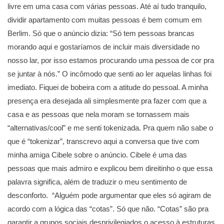
livre em uma casa com várias pessoas. Até aí tudo tranquilo,
dividir apartamento com muitas pessoas é bem comum em
Berlim. Só que o anúncio dizia: “Só tem pessoas brancas
morando aqui e gostaríamos de incluir mais diversidade no
nosso lar, por isso estamos procurando uma pessoa de cor pra
se juntar à nós.” O incômodo que senti ao ler aquelas linhas foi
imediato. Fiquei de bobeira com a atitude do pessoal. A minha
presença era desejada ali simplesmente pra fazer com que a
casa e as pessoas que nela moram se tornassem mais
“alternativas/cool” e me senti tokenizada. Pra quem não sabe o
que é “tokenizar”, transcrevo aqui a conversa que tive com
minha amiga Cibele sobre o anúncio. Cibele é uma das
pessoas que mais admiro e explicou bem direitinho o que essa
palavra significa, além de traduzir o meu sentimento de
desconforto. “Alguém pode argumentar que eles só agiram de
acordo com a lógica das “cotas”. Só que não. “Cotas” são pra
garantir a grupos sociais desprivilegiados o acesso à estruturas