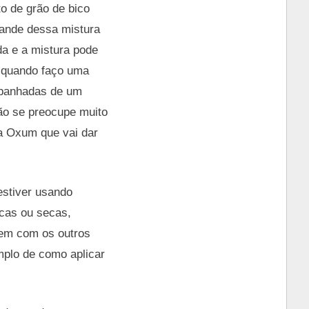
to de grão de bico
rande dessa mistura
da e a mistura pode
a quando faço uma
mpanhadas de um
ão se preocupe muito
ra Oxum que vai dar
estiver usando
scas ou secas,
rem com os outros
mplo de como aplicar