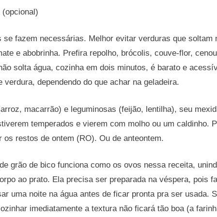
 (opcional)
 se fazem necessárias. Melhor evitar verduras que soltam 
te e abobrinha. Prefira repolho, brócolis, couve-flor, cen
s não solta água, cozinha em dois minutos, é barato e acessí
e verdura, dependendo do que achar na geladeira.
arroz, macarrão) e leguminosas (feijão, lentilha), seu mexid
estiverem temperados e vierem com molho ou um caldinho. Po
lar os restos de ontem (RO). Ou de anteontem.
 de grão de bico funciona como os ovos nessa receita, unind
rpo ao prato. Ela precisa ser preparada na véspera, pois fa
ar uma noite na água antes de ficar pronta pra ser usada. 
ozinhar imediatamente a textura não ficará tão boa (a farinh