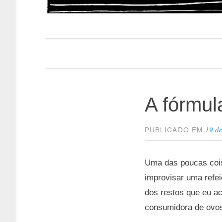
Papacapi
A fórmu
19 d
PUBLICADO EM
Uma das poucas cois
improvisar uma ref
dos restos que eu a
consumidora de ovos