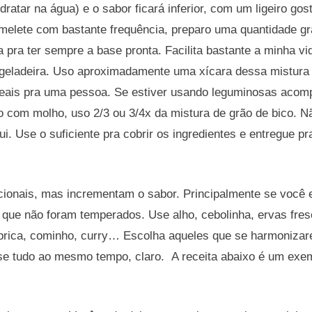
ratar na água) e o sabor ficará inferior, com um ligeiro gos
melete com bastante frequência, preparo uma quantidade g
a pra ter sempre a base pronta. Facilita bastante a minha vi
na geladeira. Uso aproximadamente uma xícara dessa mistur
ereais pra uma pessoa. Se estiver usando leguminosas aco
o com molho, uso 2/3 ou 3/4x da mistura de grão de bico. N
i. Use o suficiente pra cobrir os ingredientes e entregue p
ionais, mas incrementam o sabor. Principalmente se você 
 que não foram temperados. Use alho, cebolinha, ervas fre
áprica, cominho, curry… Escolha aqueles que se harmoniza
use tudo ao mesmo tempo, claro. A receita abaixo é um exe