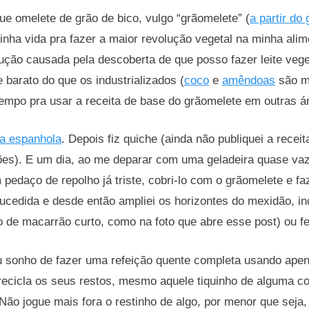
ue omelete de grão de bico, vulgo “grãomelete” (
a partir do 
minha vida pra fazer a maior revolução vegetal na minha alim
ução causada pela descoberta de que posso fazer leite veg
 barato do que os industrializados (
coco
e
amêndoas
são me
empo pra usar a receita de base do grãomelete em outras ár
lla espanhola
. Depois fiz quiche (ainda não publiquei a recei
es). E um dia, ao me deparar com uma geladeira quase vaz
m pedaço de repolho já triste, cobri-lo com o grãomelete e f
sucedida e desde então ampliei os horizontes do mexidão, in
 de macarrão curto, como na foto que abre esse post) ou fe
u sonho de fazer uma refeição quente completa usando apena
recicla os seus restos, mesmo aquele tiquinho de alguma c
Não jogue mais fora o restinho de algo, por menor que seja, n