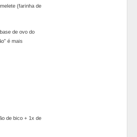
elete (farinha de
 base de ovo do
o” é mais
ão de bico + 1x de