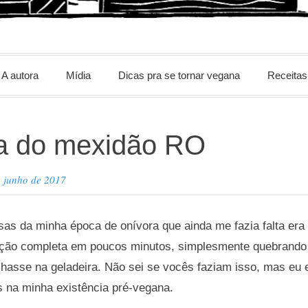
m
A autora
Mídia
Dicas pra se tornar vegana
Receitas
la do mexidão RO
e junho de 2017
as da minha época de onívora que ainda me fazia falta era
eição completa em poucos minutos, simplesmente quebrand
chasse na geladeira. Não sei se vocês faziam isso, mas eu
 na minha existência pré-vegana.