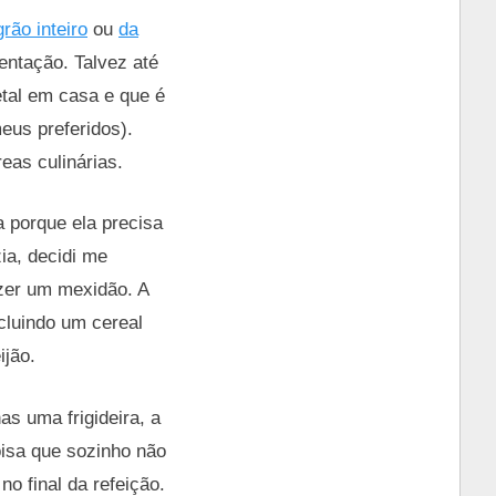
grão inteiro
ou
da
entação. Talvez até
etal em casa e que é
us preferidos).
eas culinárias.
ta porque ela precisa
ia, decidi me
azer um mexidão. A
cluindo um cereal
ijão.
s uma frigideira, a
oisa que sozinho não
o final da refeição.