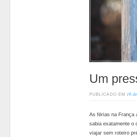
Um pres
16 d
PUBLICADO EM
As férias na França
sabia exatamente o q
viajar sem roteiro p