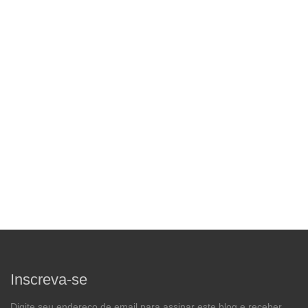
Inscreva-se
Digite seu endereço de email para assinar este blog e receber