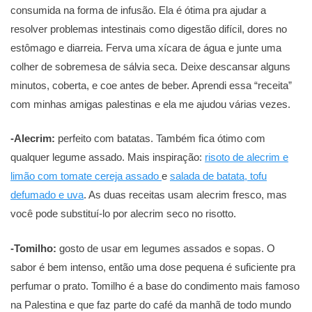
consumida na forma de infusão. Ela é ótima pra ajudar a
resolver problemas intestinais como digestão difícil, dores no
estômago e diarreia. Ferva uma xícara de água e junte uma
colher de sobremesa de sálvia seca. Deixe descansar alguns
minutos, coberta, e coe antes de beber. Aprendi essa “receita”
com minhas amigas palestinas e ela me ajudou várias vezes.
-Alecrim:
perfeito com batatas. Também fica ótimo com
qualquer legume assado. Mais inspiração:
risoto de alecrim e
limão com tomate cereja assado
e
salada de batata, tofu
defumado e uva
. As duas receitas usam alecrim fresco, mas
você pode substituí-lo por alecrim seco no risotto.
-Tomilho:
gosto de usar em legumes assados e sopas. O
sabor é bem intenso, então uma dose pequena é suficiente pra
perfumar o prato. Tomilho é a base do condimento mais famoso
na Palestina e que faz parte do café da manhã de todo mundo