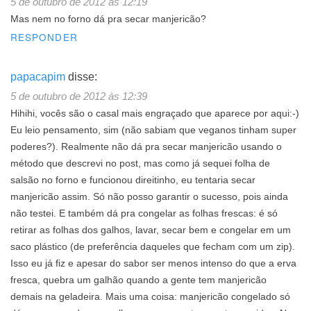
5 de outubro de 2012 às 12:19
Mas nem no forno dá pra secar manjericão?
RESPONDER
papacapim
disse:
5 de outubro de 2012 às 12:39
Hihihi, vocês são o casal mais engraçado que aparece por aqui:-)
Eu leio pensamento, sim (não sabiam que veganos tinham super
poderes?). Realmente não dá pra secar manjericão usando o
método que descrevi no post, mas como já sequei folha de
salsão no forno e funcionou direitinho, eu tentaria secar
manjericão assim. Só não posso garantir o sucesso, pois ainda
não testei. E também dá pra congelar as folhas frescas: é só
retirar as folhas dos galhos, lavar, secar bem e congelar em um
saco plástico (de preferência daqueles que fecham com um zip).
Isso eu já fiz e apesar do sabor ser menos intenso do que a erva
fresca, quebra um galhão quando a gente tem manjericão
demais na geladeira. Mais uma coisa: manjericão congelado só