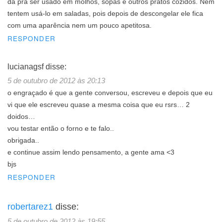
dá pra ser usado em molhos, sopas e outros pratos cozidos. Nem
tentem usá-lo em saladas, pois depois de descongelar ele fica
com uma aparência nem um pouco apetitosa.
RESPONDER
lucianagsf
disse:
5 de outubro de 2012 às 20:13
o engraçado é que a gente conversou, escreveu e depois que eu
vi que ele escreveu quase a mesma coisa que eu rsrs… 2
doidos…
vou testar então o forno e te falo..
obrigada..
e continue assim lendo pensamento, a gente ama <3
bjs
RESPONDER
robertarez1
disse:
5 de outubro de 2012 às 19:55