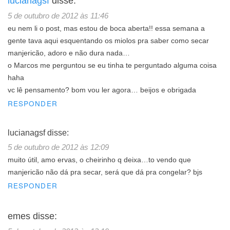
lucianagsf
disse:
5 de outubro de 2012 às 11:46
eu nem li o post, mas estou de boca aberta!! essa semana a
gente tava aqui esquentando os miolos pra saber como secar
manjericão, adoro e não dura nada…
o Marcos me perguntou se eu tinha te perguntado alguma coisa
haha
vc lê pensamento? bom vou ler agora… beijos e obrigada
RESPONDER
lucianagsf
disse:
5 de outubro de 2012 às 12:09
muito útil, amo ervas, o cheirinho q deixa…to vendo que
manjericão não dá pra secar, será que dá pra congelar? bjs
RESPONDER
emes
disse: