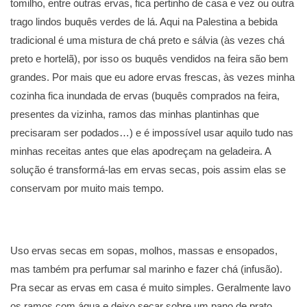
tomilho, entre outras ervas, fica pertinho de casa e vez ou outra
trago lindos buquês verdes de lá. Aqui na Palestina a bebida
tradicional é uma mistura de chá preto e sálvia (às vezes chá
preto e hortelã), por isso os buquês vendidos na feira são bem
grandes. Por mais que eu adore ervas frescas, às vezes minha
cozinha fica inundada de ervas (buquês comprados na feira,
presentes da vizinha, ramos das minhas plantinhas que
precisaram ser podados…) e é impossível usar aquilo tudo nas
minhas receitas antes que elas apodreçam na geladeira. A
solução é transformá-las em ervas secas, pois assim elas se
conservam por muito mais tempo.
Uso ervas secas em sopas, molhos, massas e ensopados,
mas também pra perfumar sal marinho e fazer chá (infusão).
Pra secar as ervas em casa é muito simples. Geralmente lavo
os ramos com água e deixo secar sobre um pano de prato.