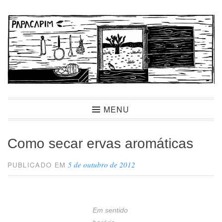
Ir
para
conteúdo
Papacapim
MENU
Como secar ervas aromáticas
5 de outubro de 2012
PUBLICADO EM
Em sentido