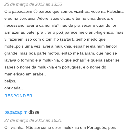
25 de março de 2013 às 13:55
Ola papacapim 🙂 parece que somos vizinhas, voce na Palestina
e eu na Jordania. Adorei suas dicas, e tenho uma duvida, e
necessario lavar a camomila? nao da pra secar e quando for
armazenar, bater pra tirar o po:( parece meio anti-higienico, mas
vi fazerem isso com o tomilho (za’tar)..tenho medo que
mofe..pois uma vez lavei a mulukhia, espalhei ela num lencol
grande, mas boa parte mofou..entao me falaram, que nao se
lavava o tomilho e a mulukhia, o que achas? e queria saber se
sabes o nome da mulukhia em portugues, e o nome do
manjericao em arabe..
beijos,
obrigada..
RESPONDER
papacapim
disse:
27 de março de 2013 às 16:31
Oi, vizinha. Não sei como dizer mulukhia em Português, pois