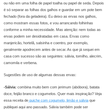
ou não em uma folha de papel toalha ou papel de seda. Depois
é só separar as folhas dos galhos e guardar em um pote bem
fechado (fora da geladeira). Eu deixo as ervas nos galhos,
como mostram essas fotos, e vou arrancando folhinhas
conforme a minha necessidade. Mas atenção: nem todas as
ervas podem ser desidratadas em casa. Ervas como
manjericão, hortelã, salsinha e coentro, por exemplo,
geralmente apodrecem antes de secar. As que já sequei em
casa com sucesso são as seguintes: sálvia, tomilho, alecrim,
camomila e verbena.
Sugestões de uso de algumas dessas ervas:
-Sálvia:
combina muito bem com jerimum (abóbora), batata
doce, feijão branco e cogumelos. Quer mais inspiração? Veja
essa receita de
quiche com cogumelo, limão e sálvia
que
publiquei aqui ano passado. Sálvia também pode ser