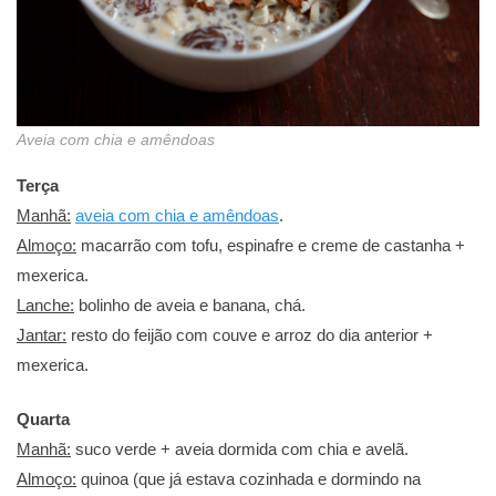
Aveia com chia e amêndoas
Terça
Manhã:
aveia com chia e amêndoa
s
.
Almoço:
macarrão com tofu, espinafre e creme de castanha +
mexerica.
Lanche:
bolinho de aveia e banana, chá.
Jantar:
resto do feijão com couve e arroz do dia anterior +
mexerica.
Quarta
Manhã:
suco verde + aveia dormida com chia e avelã.
Almoço:
quinoa (que já estava cozinhada e dormindo na