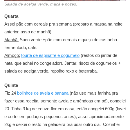
Salada de acelga verde, maçã e nozes.
Quarta
Assei pão com cereais pra semana (preparo a massa na noite
anterior, asso de manhã).
Manhã:
Suco verde +pão com cereais e queijo de castanha
fermentado, café.
Almoço:
tourte de espinafre e cogumelo
(restos do jantar de
natal que achei no congelador).
Jantar:
risoto de cogumelos +
salada de acelga verde, repolho roxo e beterraba.
Quinta
Fiz 24
bolinhos de aveia e banana
(não uso mais farinha pra
fazer essa receita, somente aveia e amêndoas em pó), congelei
20. Tinha 3 kg de couve-flor em casa, então congelei 600g (lavei
e cortei em pedaços pequenos antes), assei aproximadamente
2kg e deixei o resto na geladeira pra usar outro dia. Cozinhei