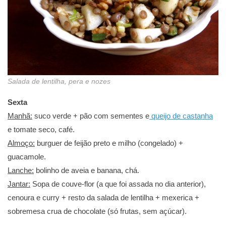
Salada de lentilha, pera e nozes
Sexta
Manhã:
suco verde + pão com sementes e
queijo de castanha
e tomate seco, café.
Almoço:
burguer de feijão preto e milho (congelado) +
guacamole.
Lanche:
bolinho de aveia e banana, chá.
Jantar:
Sopa de couve-flor (a que foi assada no dia anterior),
cenoura e curry + resto da salada de lentilha + mexerica +
sobremesa crua de chocolate (só frutas, sem açúcar).