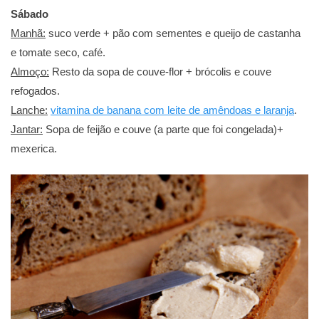
Sábado
Manhã:
suco verde + pão com sementes e queijo de castanha
e tomate seco, café.
Almoço:
Resto da sopa de couve-flor + brócolis e couve
refogados.
Lanche:
vitamina de banana com leite de amêndoas e laranja
.
Jantar:
Sopa de feijão e couve (a parte que foi congelada)+
mexerica.