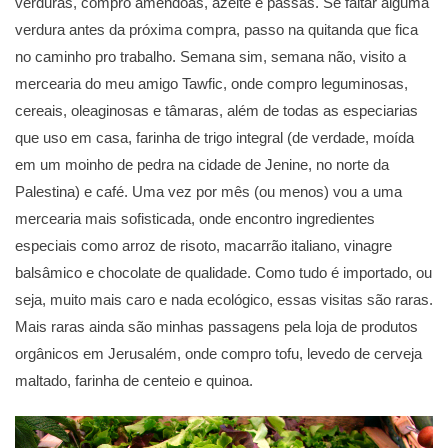
verduras, compro amêndoas, azeite e passas. Se faltar alguma
verdura antes da próxima compra, passo na quitanda que fica
no caminho pro trabalho. Semana sim, semana não, visito a
mercearia do meu amigo Tawfic, onde compro leguminosas,
cereais, oleaginosas e tâmaras, além de todas as especiarias
que uso em casa, farinha de trigo integral (de verdade, moída
em um moinho de pedra na cidade de Jenine, no norte da
Palestina) e café. Uma vez por mês (ou menos) vou a uma
mercearia mais sofisticada, onde encontro ingredientes
especiais como arroz de risoto, macarrão italiano, vinagre
balsâmico e chocolate de qualidade. Como tudo é importado, ou
seja, muito mais caro e nada ecológico, essas visitas são raras.
Mais raras ainda são minhas passagens pela loja de produtos
orgânicos em Jerusalém, onde compro tofu, levedo de cerveja
maltado, farinha de centeio e quinoa.