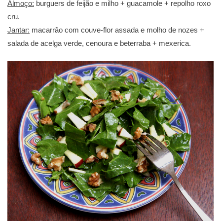
Almoço:
burguers de feijão e milho + guacamole + repolho roxo
cru.
Jantar:
macarrão com couve-flor assada e molho de nozes +
salada de acelga verde, cenoura e beterraba + mexerica.