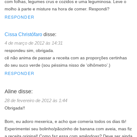
com folhas, legumes crus e cozidos e uma leguminosa. Leve o
molho à parte e misture na hora de comer. Respondi?
RESPONDER
Cissa Christófaro
disse:
4 de março de 2012 às 14:31
respondeu sim, obrigada.
cê não anima de passar a receita com as proporções certinhas
do seu suco verde (sou péssima nisso de ‘olhômetro’.)
RESPONDER
Aline
disse:
28 de fevereiro de 2012 às 1:44
Obrigada!!
Bom, eu adoro mexerica, e acho que comeria todos os dias tb!
Experimentei seu bolinho/pãozinho de banana com aveia, mas fiz
a receita original! Como faz essa com amêndoas? Deve ser ainda