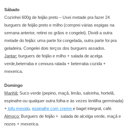
Sábado
Cozinhei 600g de feijão preto – Usei metade pra fazer 24
burguers de feijão preto e milho (comprei várias espigas na
semana anterior, retirei os grãos e congelei). Dividi a outra
metade do feijão: uma parte foi congelada, outra parte foi pra
geladeira. Congelei dois terços dos burguers assados.
Jantar:
burguers de feijão e milho + salada de acelga
verde,beterraba e cenoura ralada + beterraba cozida +
mexerica.
Domingo
Manhã:
Suco verde (pepino, maçã, limão, salsinha, hortelã,
espinafre-ou qualquer outra folha-e às vezes lentilha germinada)
+
tofu mexido
,
espinafre com creme
e bagel integral, café.
Almoço:
Burguers de feijão + salada de alcelga verde, maçã e
nozes + mexerica.