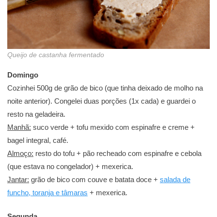
Queijo de castanha fermentado
Domingo
Cozinhei 500g de grão de bico (que tinha deixado de molho na
noite anterior). Congelei duas porções (1x cada) e guardei o
resto na geladeira.
Manhã:
suco verde + tofu mexido com espinafre e creme +
bagel integral, café.
Almoço:
resto do tofu + pão recheado com espinafre e cebola
(que estava no congelador) + mexerica.
Jantar:
grão de bico com couve e batata doce +
salada de
funcho, toranja e tâmaras
+ mexerica.
Segunda