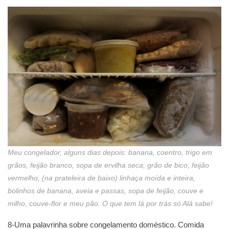
Meu congelador, alguns dias depois: banana, coentro, trigo em
grãos, feijão branco, sopa de ervilha seca, grão de bico, feijão
vermelho, (na prateleira de baixo) linhaça moída e inteira,
bolinhos de banana, aveia e passas, sopa de feijão, couve e
milho, couve-flor e meu pão. O que tem lá por trás só Alá sabe!
8-Uma palavrinha sobre congelamento doméstico. Comida