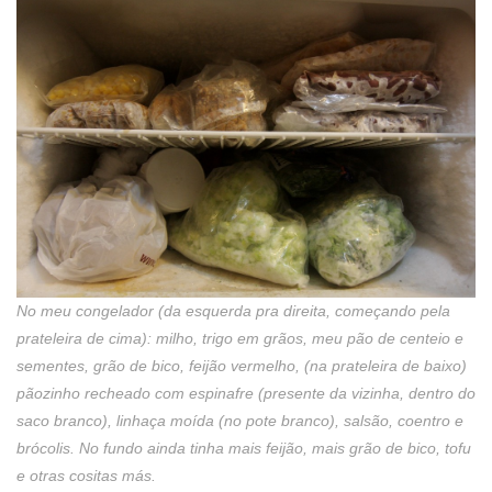
No meu congelador (da esquerda pra direita, começando pela
prateleira de cima): milho, trigo em grãos, meu pão de centeio e
sementes, grão de bico, feijão vermelho, (na prateleira de baixo)
pãozinho recheado com espinafre (presente da vizinha, dentro do
saco branco), linhaça moída (no pote branco), salsão, coentro e
brócolis. No fundo ainda tinha mais feijão, mais grão de bico, tofu
e otras cositas más.