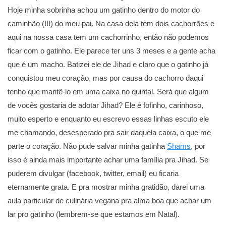
Hoje minha sobrinha achou um gatinho dentro do motor do
caminhão (!!!) do meu pai. Na casa dela tem dois cachorrões e
aqui na nossa casa tem um cachorrinho, então não podemos
ficar com o gatinho. Ele parece ter uns 3 meses e a gente acha
que é um macho. Batizei ele de Jihad e claro que o gatinho já
conquistou meu coração, mas por causa do cachorro daqui
tenho que mantê-lo em uma caixa no quintal. Será que algum
de vocês gostaria de adotar Jihad? Ele é fofinho, carinhoso,
muito esperto e enquanto eu escrevo essas linhas escuto ele
me chamando, desesperado pra sair daquela caixa, o que me
parte o coração. Não pude salvar minha gatinha
Shams
, por
isso é ainda mais importante achar uma família pra Jihad. Se
puderem divulgar (facebook, twitter, email) eu ficaria
eternamente grata. E pra mostrar minha gratidão, darei uma
aula particular de culinária vegana pra alma boa que achar um
lar pro gatinho (lembrem-se que estamos em Natal).