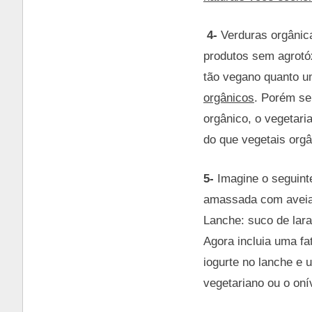
4-
Verduras orgânica
produtos sem agrotó
tão vegano quanto u
orgânicos
. Porém se
orgânico, o vegetari
do que vegetais orgâ
5-
Imagine o seguinte
amassada com aveia e
Lanche: suco de lar
Agora incluia uma fa
iogurte no lanche e 
vegetariano ou o oní