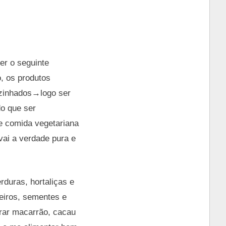
er o seguinte
, os produtos
ozinhados→logo ser
o que ser
e comida vegetariana
 vai a verdade pura e
duras, hortaliças e
peiros, sementes e
rar macarrão, cacau