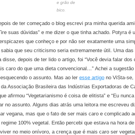
e grão de
bico.
ois de ter começado o blog escrevi pra minha querida ami
“Tire suas dúvidas” e me dizer o que tinha achado. Potyra 
 perspicazes que conheço e por não ser exatamente uma sim
 sabia que seu criticismo seria extremamente útil. Uma das
 disse, depois de ter lido o artigo, foi “Você devia falar do
ais caro do que uma dieta convencional…” Achei a sugestão
 esquecendo o assunto. Mas ao ler
esse artigo
no ViSta-se,
r da Associação Brasileira das Indústrias Exportadoras de 
e afirmou “Vegetarianismo é coisa de elitista” e “Eu nunca
sar no assunto. Alguns dias atrás uma leitora me escreveu 
ar vegana, mas que o fato de ser mais caro e complicado 
 regime 100% vegetal. Então percebi que estava na hora de
viver no meio onívoro, a crença que é mais caro ser vegeta