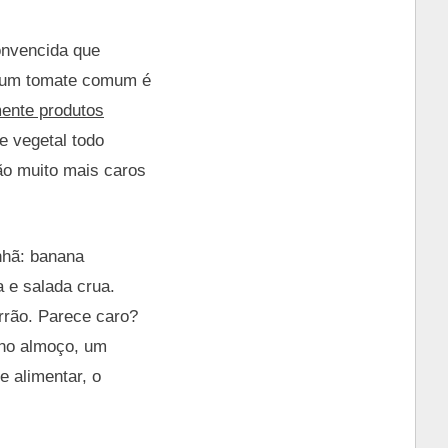
onvencida que
, um tomate comum é
mente produtos
 vegetal todo
são muito mais caros
nhã: banana
a e salada crua.
rrão. Parece caro?
 no almoço, um
e alimentar, o