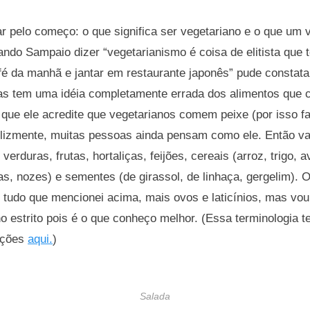
r pelo começo: o que significa ser vegetariano e o que um
ando Sampaio dizer “vegetarianismo é coisa de elitista que 
fé da manhã e jantar em restaurante japonês” pude constata
as tem uma idéia completamente errada dos alimentos que
 que ele acredite que vegetarianos comem peixe (por isso f
nfelizmente, muitas pessoas ainda pensam como ele. Então v
rduras, frutas, hortaliças, feijões, cereais (arroz, trigo, a
, nozes) e sementes (de girassol, de linhaça, gergelim). O
tudo que mencionei acima, mais ovos e laticínios, mas vou
o estrito pois é o que conheço melhor. (Essa terminologia 
ações
aqui.
)
Salada