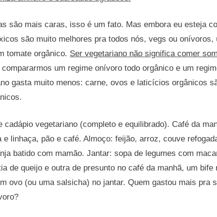
s são mais caras, isso é um fato. Mas embora eu esteja c
xicos são muito melhores pra todos nós, vegs ou onívoros
m tomate orgânico.
Ser vegetariano não significa comer so
 compararmos um regime onívoro todo orgânico e um regime
ano gasta muito menos: carne, ovos e laticícios orgânicos 
nicos.
 cadápio vegetariano (completo e equilibrado). Café da ma
 linhaça, pão e café. Almoço: feijão, arroz, couve refogad
anja batido com mamão. Jantar: sopa de legumes com maca
tia de queijo e outra de presunto no café da manhã, um bife
um ovo (ou uma salsicha) no jantar. Quem gastou mais pra s
voro?