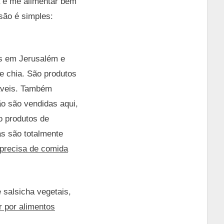
a e me alimentar bem
ão é simples:
os em Jerusalém e
de chia. São produtos
áveis. Também
ão são vendidas aqui,
o produtos de
as são totalmente
 precisa de comida
 salsicha vegetais,
r por alimentos