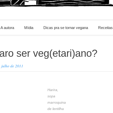
m
A autora
Mídia
Dicas pra se tornar vegana
Receitas
aro ser veg(etari)ano?
 julho de 2011
Harira,
sopa
marroquina
de lentilha