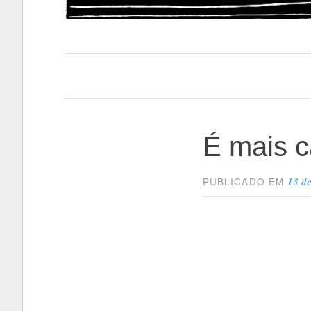
Papacapi
É mais c
13 de
PUBLICADO EM