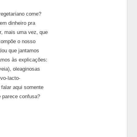
 vegetariano come?
tem dinheiro pra
r, mais uma vez, que
 compõe o nosso
alou que jantamos
amos às explicações:
veia), oleaginosas
vo-lacto-
 falar aqui somente
te parece confusa?