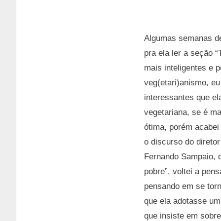
Algumas semanas dep
pra ela ler a seção 
mais inteligentes e
veg(etari)anismo, eu
interessantes que ela
vegetariana, se é m
ótima, porém acabei
o discurso do direto
Fernando Sampaio, qu
pobre”, voltei a pen
pensando em se torn
que ela adotasse um
que insiste em sobre