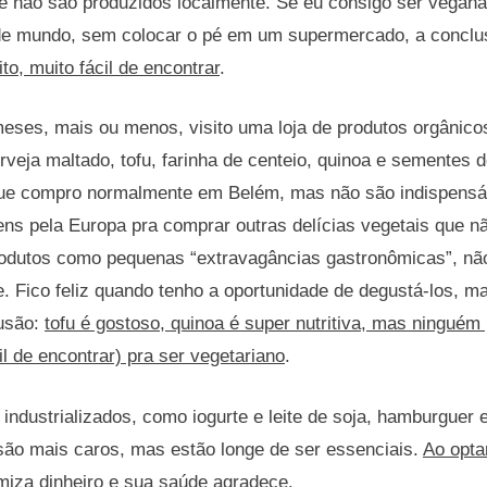
ue não são produzidos localmente. Se eu consigo ser vegan
e mundo, sem colocar o pé em um supermercado, a conclus
o, muito fácil de encontrar
.
eses, mais ou menos, visito uma loja de produtos orgânic
veja maltado, tofu, farinha de centeio, quinoa e sementes 
que compro normalmente em Belém, mas não são indispens
ns pela Europa pra comprar outras delícias vegetais que n
odutos como pequenas “extravagâncias gastronômicas”, nã
. Fico feliz quando tenho a oportunidade de degustá-los, m
usão:
tofu é gostoso, quinoa é super nutritiva, mas ninguém
cil de encontrar) pra ser vegetariano
.
ndustrializados, como iogurte e leite de soja, hamburguer e
 são mais caros, mas estão longe de ser essenciais.
Ao opta
miza dinheiro e sua saúde agradece.