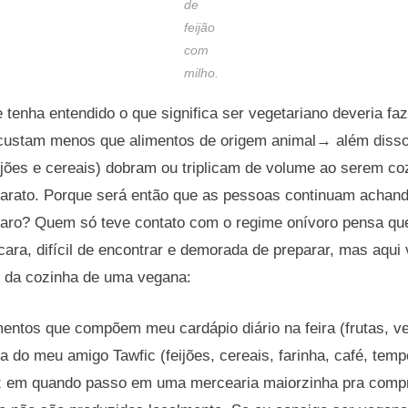
de
feijão
com
milho.
tenha entendido o que significa ser vegetariano deveria faz
s custam menos que alimentos de origem animal→ além disso
eijões e cereais) dobram ou triplicam de volume ao serem c
barato. Porque será então que as pessoas continuam achand
caro? Quem só teve contato com o regime onívoro pensa qu
 cara, difícil de encontrar e demorada de preparar, mas aqui
e da cozinha de uma vegana:
ntos que compõem meu cardápio diário na feira (frutas, ver
a do meu amigo Tawfic (feijões, cereais, farinha, café, tem
z em quando passo em uma mercearia maiorzinha pra comp