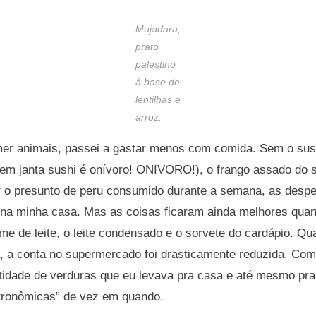
Mujadara,
prato
palestino
à base de
lentilhas e
arroz.
er animais, passei a gastar menos com comida. Sem o sush
em janta sushi é onívoro! ONIVORO!), o frango assado do s
 o presunto de peru consumido durante a semana, as des
na minha casa. Mas as coisas ficaram ainda melhores quando
creme de leite, o leite condensado e o sorvete do cardápio. 
, a conta no supermercado foi drasticamente reduzida. Com
tidade de verduras que eu levava pra casa e até mesmo pra
tronômicas” de vez em quando.