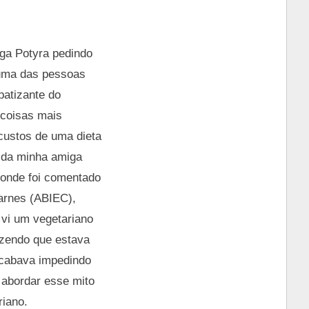
ga Potyra pedindo
é uma das pessoas
patizante do
 coisas mais
s custos de uma dieta
 da minha amiga
 onde foi comentado
Carnes (ABIEC),
 vi um vegetariano
dizendo que estava
acabava impedindo
 abordar esse mito
riano.