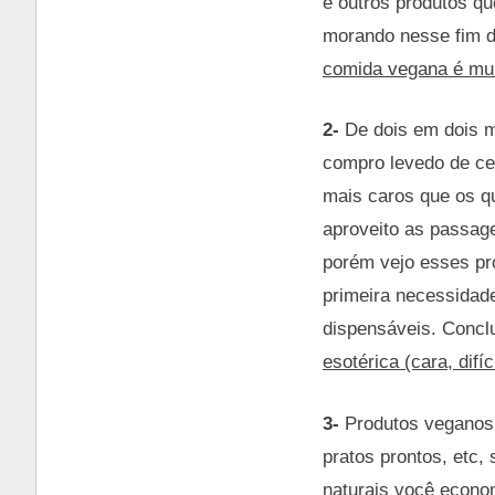
e outros produtos q
morando nesse fim d
comida vegana é muit
2-
De dois em dois m
compro levedo de cer
mais caros que os 
aproveito as passage
porém vejo esses pr
primeira necessidade
dispensáveis. Concl
esotérica (cara, difí
3-
Produtos veganos i
pratos prontos, etc,
naturais você econo