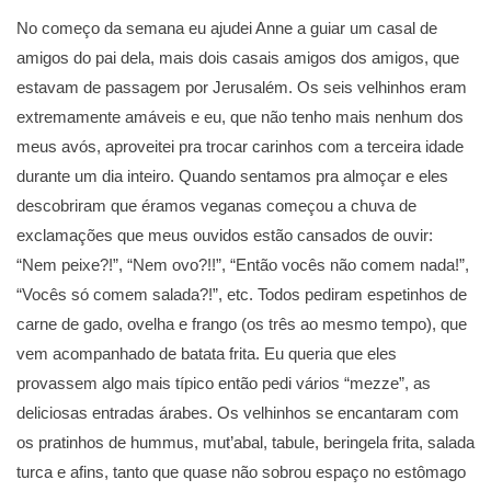
No começo da semana eu ajudei Anne a guiar um casal de
amigos do pai dela, mais dois casais amigos dos amigos, que
estavam de passagem por Jerusalém. Os seis velhinhos eram
extremamente amáveis e eu, que não tenho mais nenhum dos
meus avós, aproveitei pra trocar carinhos com a terceira idade
durante um dia inteiro. Quando sentamos pra almoçar e eles
descobriram que éramos veganas começou a chuva de
exclamações que meus ouvidos estão cansados de ouvir:
“Nem peixe?!”, “Nem ovo?!!”, “Então vocês não comem nada!”,
“Vocês só comem salada?!”, etc. Todos pediram espetinhos de
carne de gado, ovelha e frango (os três ao mesmo tempo), que
vem acompanhado de batata frita. Eu queria que eles
provassem algo mais típico então pedi vários “mezze”, as
deliciosas entradas árabes. Os velhinhos se encantaram com
os pratinhos de hummus, mut’abal, tabule, beringela frita, salada
turca e afins, tanto que quase não sobrou espaço no estômago