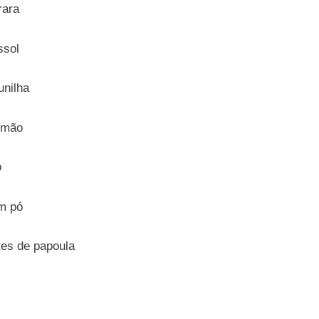
rara
ssol
unilha
limão
o
m pó
es de papoula