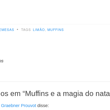
•
EMESAS
TAGS
LIMÃO
,
MUFFINS
o
os
ios em “
Muffins e a magia do nata
d Graebner Prouvot
disse: