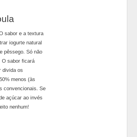
oula
O sabor e a textura
ar iogurte natural
de pêssego. Só não
 O sabor ficará
 divida os
o 50% menos (às
s convencionais. Se
de açúcar ao invés
eito nenhum!