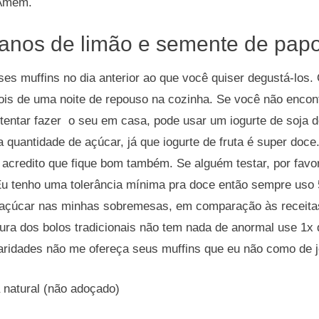
 Amém.
ganos de limão e semente de pap
ses muffins no dia anterior ao que você quiser degustá-los. 
s de uma noite de repouso na cozinha. Se você não encontr
 tentar fazer o seu em casa, pode usar um iogurte de soja 
 quantidade de açúcar, já que iogurte de fruta é super doce.
s acredito que fique bom também. Se alguém testar, por favor
Eu tenho uma tolerância mínima pra doce então sempre us
açúcar nas minhas sobremesas, em comparação às receita
ura dos bolos tradicionais não tem nada de anormal use 1x 
aridades não me ofereça seus muffins que eu não como de j
a natural (não adoçado)