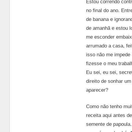
Estou correndo cont
no final do ano. Ent
de banana e ignoran
de amanhã e estou l
me esconder embaixo 
arrumado a casa, fei
isso não me impede 
fizesse o meu traba
Eu sei, eu sei, secr
direito de sonhar u
aparecer?
Como não tenho muit
receita aqui antes d
semente de papoula.