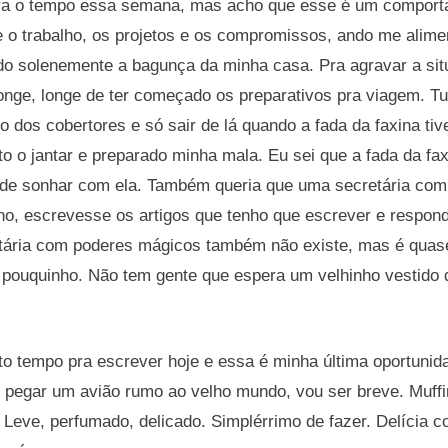
ra o tempo essa semana, mas acho que esse é um comport
re o trabalho, os projetos e os compromissos, ando me alim
do solenemente a bagunça da minha casa. Pra agravar a sit
onge, longe de ter começado os preparativos pra viagem. Tu
dos cobertores e só sair de lá quando a fada da faxina ti
to o jantar e preparado minha mala. Eu sei que a fada da fa
de sonhar com ela. Também queria que uma secretária co
lho, escrevesse os artigos que tenho que escrever e respon
etária com poderes mágicos também não existe, mas é quase
m pouquinho. Não tem gente que espera um velhinho vestido
o tempo pra escrever hoje e essa é minha última oportunid
e pegar um avião rumo ao velho mundo, vou ser breve. Muffi
 Leve, perfumado, delicado. Simplérrimo de fazer. Delícia 