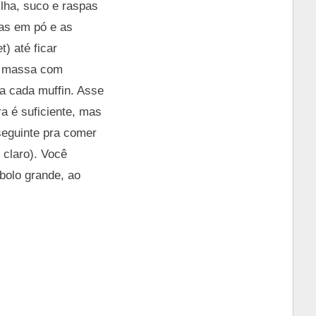
ilha, suco e raspas
oas em pó e as
) até ficar
 a massa com
a cada muffin. Asse
ra é suficiente, mas
seguinte pra comer
 claro). Você
bolo grande, ao