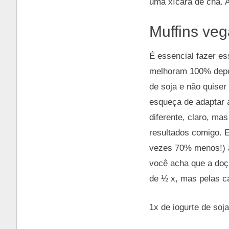
uma xícara de chá.
Muffins ve
É essencial fazer es
melhoram 100% depoi
de soja e não quiser
esqueça de adaptar a
diferente, claro, ma
resultados comigo. 
vezes 70% menos!) 
você acha que a doç
de ½ x, mas pelas c
1x de iogurte de soj