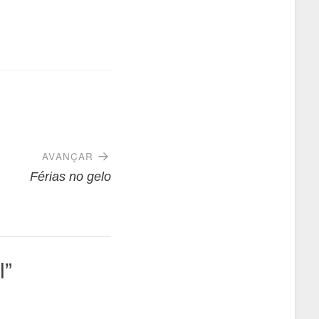
AVANÇAR
Férias no gelo
l
”