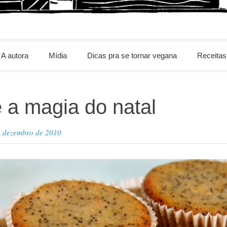
m
A autora
Mídia
Dicas pra se tornar vegana
Receitas
e a magia do natal
e dezembro de 2010