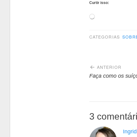
Curtir isso:
Carregando...
CATEGORIAS
SOBR
Navegaçã
ANTERIOR
de
Faça como os suíç
Post
3 comentár
Ingri