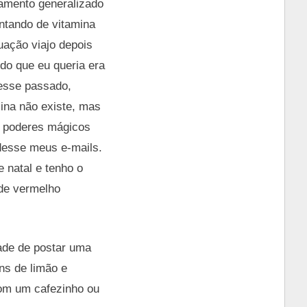
amento generalizado
entando de vitamina
uação viajo depois
do que eu queria era
vesse passado,
xina não existe, mas
m poderes mágicos
desse meus e-mails.
 natal e tenho o
 de vermelho
ade de postar uma
ns de limão e
com um cafezinho ou