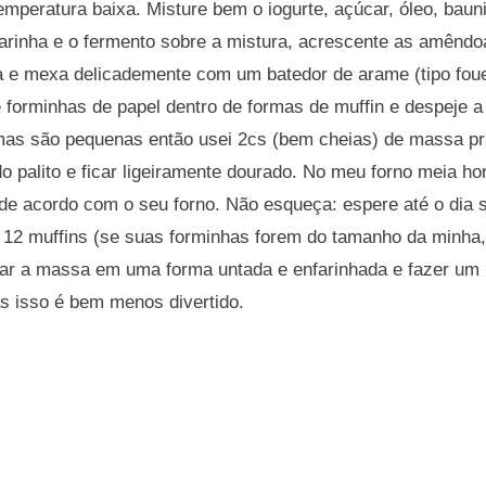
mperatura baixa. Misture bem o iogurte, açúcar, óleo, baun
farinha e o fermento sobre a mistura, acrescente as amênd
 e mexa delicademente com um batedor de arame (tipo fouet
forminhas de papel dentro de formas de muffin e despeje
mas são pequenas então usei 2cs (bem cheias) de massa pr
do palito e ficar ligeiramente dourado. No meu forno meia ho
de acordo com o seu forno. Não esqueça: espere até o dia 
 12 muffins (se suas forminhas forem do tamanho da minha,
r a massa em uma forma untada e enfarinhada e fazer um 
s isso é bem menos divertido.