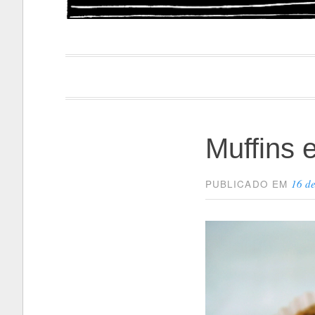
Papacapi
Muffins 
16 d
PUBLICADO EM