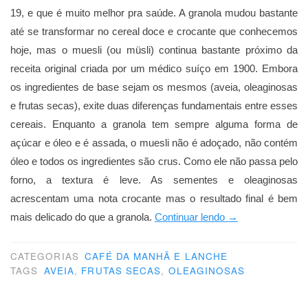
19, e que é muito melhor pra saúde. A granola mudou bastante
até se transformar no cereal doce e crocante que conhecemos
hoje, mas o muesli (ou müsli) continua bastante próximo da
receita original criada por um médico suíço em 1900. Embora
os ingredientes de base sejam os mesmos (aveia, oleaginosas
e frutas secas), exite duas diferenças fundamentais entre esses
cereais. Enquanto a granola tem sempre alguma forma de
açúcar e óleo e é assada, o muesli não é adoçado, não contém
óleo e todos os ingredientes são crus. Como ele não passa pelo
forno, a textura é leve. As sementes e oleaginosas
acrescentam uma nota crocante mas o resultado final é bem
“Faça
mais delicado do que a granola.
Continuar lendo
→
como
os
CATEGORIAS
CAFÉ DA MANHÃ E LANCHE
TAGS
AVEIA
,
FRUTAS SECAS
,
OLEAGINOSAS
suíços”