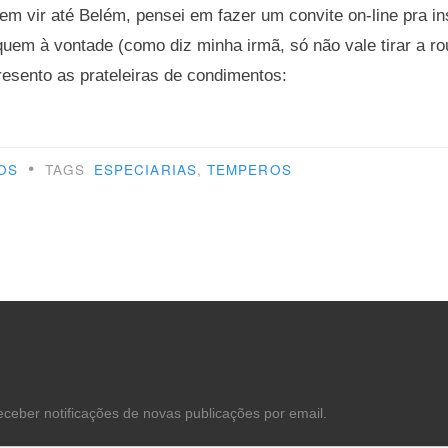
m vir até Belém, pensei em fazer um convite on-line pra i
quem à vontade (como diz minha irmã, só não vale tirar a r
esento as prateleiras de condimentos:
r
a…
•
OS
TAGS
ESPECIARIAS
,
TEMPEROS
ha
nha”
eceber notificações de novas publicações por email.