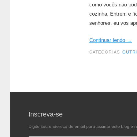
como vocês não pode
cozinha. Entrem e fi
senhores, eu vos apr
“Tou
Continuar lendo
→
pel
CATEGORIAS
OUTR
min
cozi
Inscreva-se
Digite seu endereço de email para assinar este blog e r