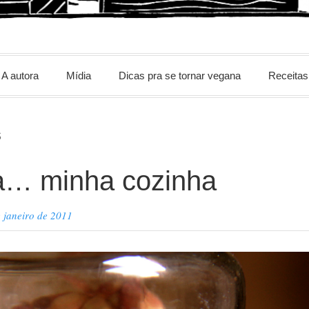
m
A autora
Mídia
Dicas pra se tornar vegana
Receitas
S
la… minha cozinha
 janeiro de 2011