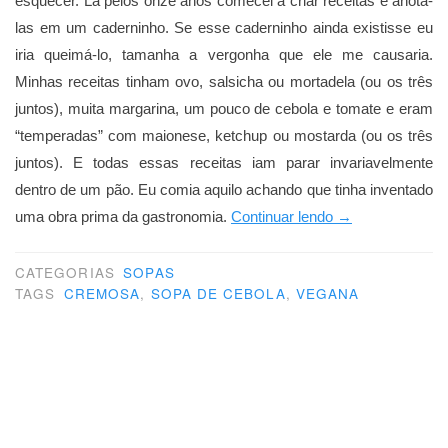
esquecer. Lá pelos onze anos comecei a criar receitas e anotá-
las em um caderninho. Se esse caderninho ainda existisse eu
iria queimá-lo, tamanha a vergonha que ele me causaria.
Minhas receitas tinham ovo, salsicha ou mortadela (ou os três
juntos), muita margarina, um pouco de cebola e tomate e eram
“temperadas” com maionese, ketchup ou mostarda (ou os três
juntos). E todas essas receitas iam parar invariavelmente
dentro de um pão. Eu comia aquilo achando que tinha inventado
“Meu
uma obra prima da gastronomia.
Continuar lendo
→
passado
me
CATEGORIAS
SOPAS
TAGS
CREMOSA
,
SOPA DE CEBOLA
,
VEGANA
condena”