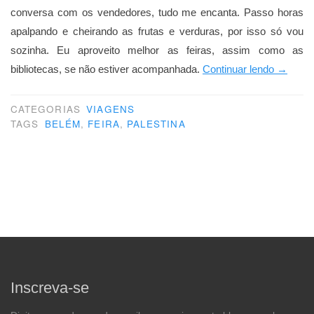
conversa com os vendedores, tudo me encanta. Passo horas
apalpando e cheirando as frutas e verduras, por isso só vou
sozinha. Eu aproveito melhor as feiras, assim como as
“Passei
bibliotecas, se não estiver acompanhada.
Continuar lendo
→
pela
feira
CATEGORIAS
VIAGENS
TAGS
BELÉM
,
FEIRA
,
PALESTINA
de
Belém
(Palesti
Inscreva-se