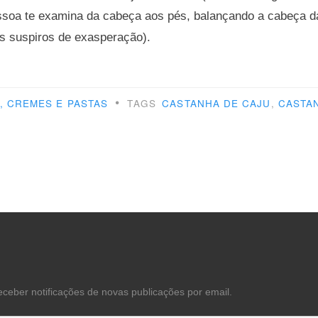
ssoa te examina da cabeça aos pés, balançando a cabeça d
os suspiros de exasperação).
bém
•
, CREMES E PASTAS
TAGS
CASTANHA DE CAJU
,
CASTA
r
jo”
eceber notificações de novas publicações por email.