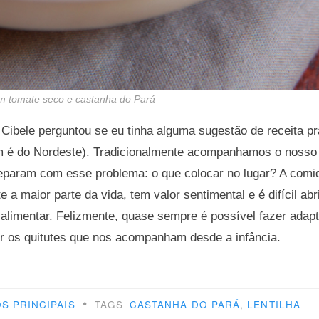
om tomate seco e castanha do Pará
Cibele perguntou se eu tinha alguma sugestão de receita 
ém é do Nordeste). Tradicionalmente acompanhamos o noss
eparam com esse problema: o que colocar no lugar? A comid
a maior parte da vida, tem valor sentimental e é difícil ab
limentar. Felizmente, quase sempre é possível fazer adapt
r os quitutes que nos acompanham desde a infância.
mpanhar
•
S PRINCIPAIS
TAGS
CASTANHA DO PARÁ
,
LENTILHA