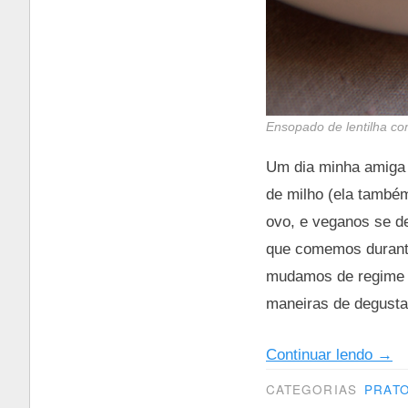
Ensopado de lentilha c
Um dia minha amiga 
de milho (ela tamb
ovo, e veganos se d
que comemos durante 
mudamos de regime a
maneiras de degusta
“Pra
Continuar lendo
→
aco
CATEGORIAS
PRATO