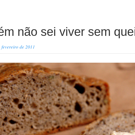
uz”
m não sei viver sem quei
 fevereiro de 2011