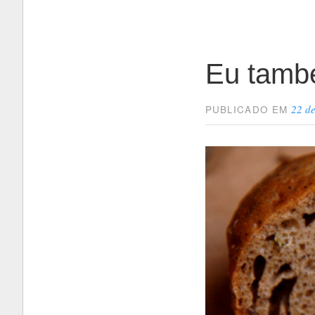
o
cusc
Eu també
22 de
PUBLICADO EM