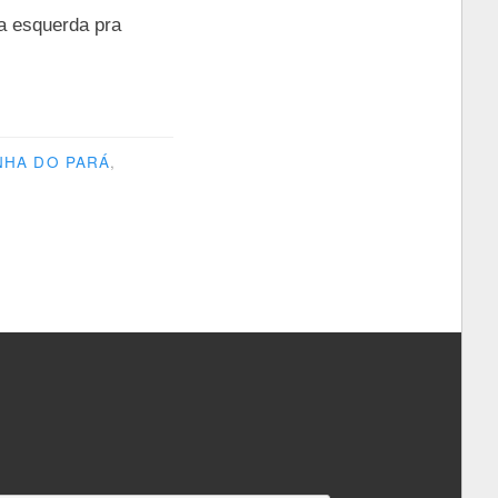
a esquerda pra
NHA DO PARÁ
,