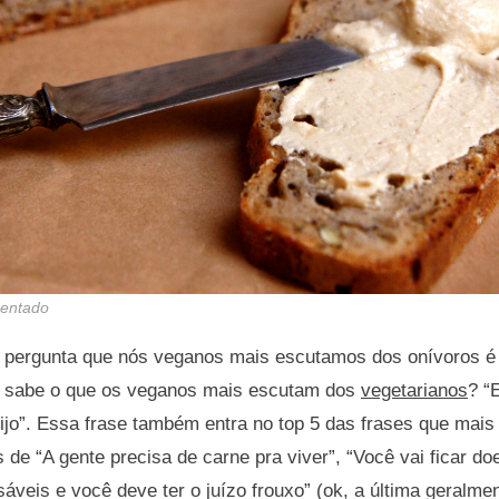
mentado
a pergunta que nós veganos mais escutamos dos onívoros é
 sabe o que os veganos mais escutam dos
vegetarianos
? “
ijo”. Essa frase também entra no top 5 das frases que mai
 de “A gente precisa de carne pra viver”, “Você vai ficar do
áveis e você deve ter o juízo frouxo” (ok, a última geralme