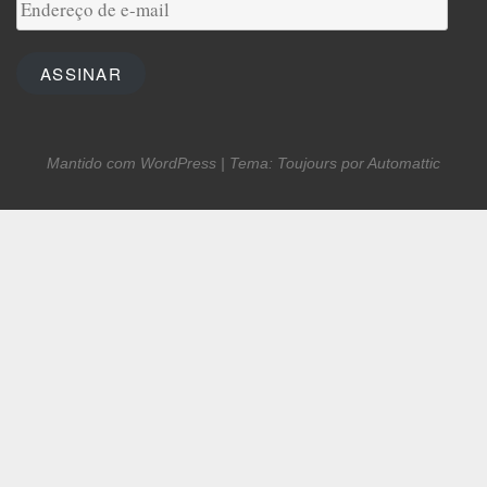
Endereço
de
e-
ASSINAR
mail
Mantido com WordPress
|
Tema: Toujours por
Automattic