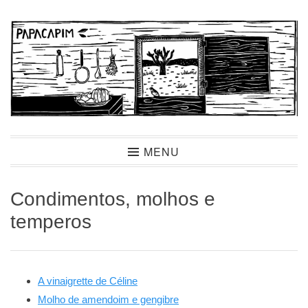
Ir
para
conteúdo
Papacapim
MENU
Condimentos, molhos e
temperos
A vinaigrette de Céline
Molho de amendoim e gengibre