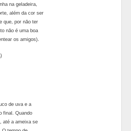
nha na geladeira,
te, além da cor ser
e que, por não ter
nto não é uma boa
ntear os amigos).
)
uco de uva e a
o final. Quando
, até a ameixa se
a. O tempo de