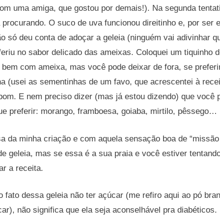
 com uma amiga, que gostou por demais!). Na segunda tentat
 procurando. O suco de uva funcionou direitinho e, por ser
ão só deu conta de adoçar a geleia (ninguém vai adivinhar 
feriu no sabor delicado das ameixas. Coloquei um tiquinho 
 bem com ameixa, mas você pode deixar de fora, se preferir
ha (usei as sementinhas de um favo, que acrescentei à receit
om. E nem preciso dizer (mas já estou dizendo) que você p
ue preferir: morango, framboesa, goiaba, mirtilo, pêssego…
sa da minha criação e com aquela sensação boa de “missão
e geleia, mas se essa é a sua praia e você estiver tentando
ar a receita.
 o fato dessa geleia não ter açúcar (me refiro aqui ao pó br
car), não significa que ela seja aconselhável pra diabéticos.