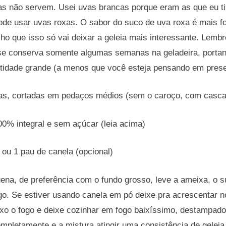
as não servem. Usei uvas brancas porque eram as que eu ti
e usar uvas roxas. O sabor do suco de uva roxa é mais for
o que isso só vai deixar a geleia mais interessante. Lembr
 se conserva somente algumas semanas na geladeira, porta
ntidade grande (a menos que você esteja pensando em prese
as, cortadas em pedaços médios (sem o caroço, com casca
0% integral e sem açúcar (leia acima)
ou 1 pau de canela (opcional)
na, de preferência com o fundo grosso, leve a ameixa, o s
o. Se estiver usando canela em pó deixe pra acrescentar n
xo o fogo e deixe cozinhar em fogo baixíssimo, destampado
mpletamente e a mistura atingir uma consistência de gelei