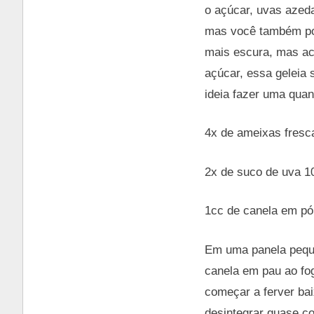
o açúcar, uvas azed
mas você também pod
mais escura, mas ach
açúcar, essa geleia
ideia fazer uma qua
4x de ameixas fresc
2x de suco de uva 10
1cc de canela em pó 
Em uma panela peque
canela em pau ao fog
começar a ferver bai
desintegrar quase co