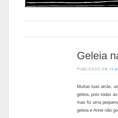
Papacapi
Geleia n
14 d
PUBLICADO EM
Muitas luas atrás, u
geleia, pois todas a
mas fiz uma pequena
geleia e Anne não go