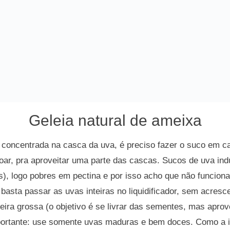
Geleia natural de ameixa
 concentrada na casca da uva, é preciso fazer o suco em c
oar, pra aproveitar uma parte das cascas. Sucos de uva ind
s), logo pobres em pectina e por isso acho que não funcion
: basta passar as uvas inteiras no liquidificador, sem acres
eira grossa (o objetivo é se livrar das sementes, mas apro
portante: use somente uvas maduras e bem doces. Como a ide