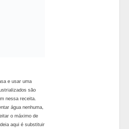
asa e usar uma
ustrializados são
am nessa receita.
centar água nenhuma,
veitar o máximo de
ia aqui é substituir