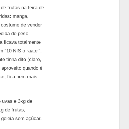
e frutas na feira de
ridas: manga,
m costume de vender
edida de peso
a ficava totalmente
m “10 NIS o raatel”.
 tinha dito (claro,
 aproveito quando é
se, fica bem mais
e uvas e 3kg de
g de frutas,
 geleia sem açúcar.