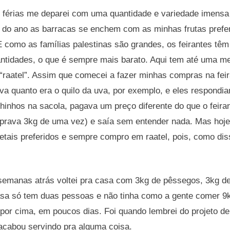
 férias me deparei com uma quantidade e variedade imensa d
do ano as barracas se enchem com as minhas frutas prefe
como as famílias palestinas são grandes, os feirantes tê
ntidades, o que é sempre mais barato. Aqui tem até uma m
 “raatel”. Assim que comecei a fazer minhas compras na feir
va quanto era o quilo da uva, por exemplo, e eles respondia
inhos na sacola, pagava um preço diferente do que o feirante
prava 3kg de uma vez) e saía sem entender nada. Mas hoje
tais preferidos e sempre compro em raatel, pois, como dis
semanas atrás voltei pra casa com 3kg de pêssegos, 3kg d
sa só tem duas pessoas e não tinha como a gente comer 9k
por cima, em poucos dias. Foi quando lembrei do projeto de
cabou servindo pra alguma coisa.