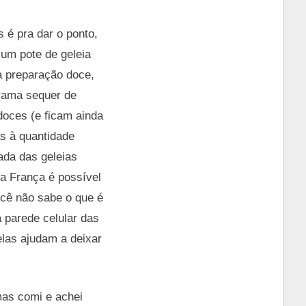
 é pra dar o ponto,
 um pote de geleia
a preparação doce,
grama sequer de
doces (e ficam ainda
s à quantidade
cada das geleias
na França é possível
cê não sabe o que é
 parede celular das
elas ajudam a deixar
mas comi e achei