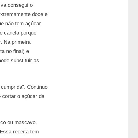
iva consegui o
 extremamente doce e
que não tem açúcar
de canela porque
. Na primeira
a no final) e
ode substituir as
 cumprida”. Continuo
 cortar o açúcar da
anco ou mascavo,
 Essa receita tem