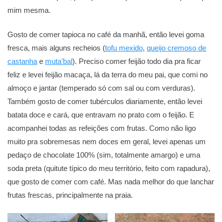
mim mesma.
Gosto de comer tapioca no café da manhã, então levei goma
fresca, mais alguns recheios (
tofu mexido
,
queijo cremoso de
castanha
e
muta’bal
). Preciso comer feijão todo dia pra ficar
feliz e levei feijão macaça, lá da terra do meu pai, que comi no
almoço e jantar (temperado só com sal ou com verduras).
Também gosto de comer tubérculos diariamente, então levei
batata doce e cará, que entravam no prato com o feijão. E
acompanhei todas as refeições com frutas. Como não ligo
muito pra sobremesas nem doces em geral, levei apenas um
pedaço de chocolate 100% (sim, totalmente amargo) e uma
soda preta (quitute típico do meu território, feito com rapadura),
que gosto de comer com café. Mas nada melhor do que lanchar
frutas frescas, principalmente na praia.