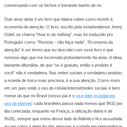
conversando com os bichos e tomando banho de rio.
Dois anos atrás li um livro que falava sobre como resistir à
economia da atenção. O livro, escrito pela estadunidense Jenny
Odell, se chama “How to do nothing”, mas foi traduzido pro
Português como: “Resista – não faça nada”. “Economia da
atenção” é um termo que eu descobri com esse livro e que
nomeou algo que me incomoda profundamente há anos. A ideia,
bastante difundida, de que “se é gratuito, então o produto é
você” não é verdadeira. Nas redes sociais o verdadeiro produto,
a moeda de troca mais preciosa, é a sua atenção. Como moro
em um país onde o uso do celular/internet/redes sociais é bem
menor do que no Brasil (nosso paí é o
vice-líder mundial em
uso de internet
: cada brasileira passa nada menos que 9h32 por
dia conectada, enquanto na França, a utilização diária é de
5h26), sempre que estou desse lado do Atlântico fico assustada
ao ver como a atenção das pessoas é sugada em permanência