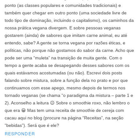
ponto (as classes populares e comunidades tradicionais) e
também quer chegar em outro ponto (uma sociedade livre de
todo tipo de dominação, incluindo o capitalismo), os caminhos da
nossa prática vegana divergem. E sobre pessoas veganas
gostarem (ainda) de sabores que imitam carne animal, eu até
entendo, sabe? A gente se torna vegana por razões éticas, e
políticas, não porque não gostamos do sabor da carne. Acho que
pode ser uma “muleta” na transição de muita gente. Com o
tempo a gente acaba se desapegando desses sabores com os
quais estávamos acostumadas (ou não). Escrevi dois posts
falando sobre mistura, sobre a função dela no prato e por que
continuamos com esse apego, mesmo depois de termos nos
tornado veganas (se chama “o paradigma da mistura – parte 1 e
2). Aconselho a leitura 😉 Sobre o smoothie roxo, não lembro o
que era 😀 Mas tem uma receita de smoothie de cereja com
cacau aqui no blog (procure na página “Receitas”, na seção
“bebidas”). Será que é ele?
RESPONDER