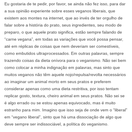
Eu gostaria de te pedir, por favor, se ainda não fez isso, para dar
a sua opinião experiente sobre esses veganos liberais, que
existem aos montes na internet, que ao invés de ter orgulho de
falar sobre a história do prato, seus ingredientes, seu modo de
preparo, o que aquele prato significa, estão sempre falando de
“carne vegana”, em todas as variações que você possa pensar,
até em réplicas de coisas que nem deveriam ser comestíveis,
como embutidos ultraprocessados. Em outras palavras, sempre
trazendo coisas da dieta onívora para o veganismo. Não sei bem
como colocar a minha indignação em palavras, mas sinto que
muitos veganos não têm aquele nojo/repulsa/revolta necessários
ao imaginar um animal morto em seus pratos e preferem
considerar apenas como uma dieta restritiva, por isso tentam
replicar gosto, textura, cheiro animal em seus pratos. Não sei se
é algo errado ou se estou apenas equivocado, mas é muito
estranho para mim. Imagino que isso seja de onde vem o “liberal”
em “vegano liberal”, sinto que há uma dissociação de algo que
deve sempre ser indissociável, a política do veganismo.