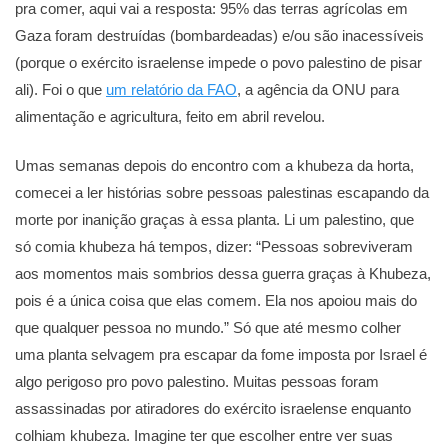
pra comer, aqui vai a resposta: 95% das terras agrícolas em
Gaza foram destruídas (bombardeadas) e/ou são inacessíveis
(porque o exército israelense impede o povo palestino de pisar
ali). Foi o que
um relatório da FAO
, a agência da ONU para
alimentação e agricultura, feito em abril revelou.
Umas semanas depois do encontro com a khubeza da horta,
comecei a ler histórias sobre pessoas palestinas escapando da
morte por inanição graças à essa planta. Li um palestino, que
só comia khubeza há tempos, dizer: “Pessoas sobreviveram
aos momentos mais sombrios dessa guerra graças à Khubeza,
pois é a única coisa que elas comem. Ela nos apoiou mais do
que qualquer pessoa no mundo.” Só que até mesmo colher
uma planta selvagem pra escapar da fome imposta por Israel é
algo perigoso pro povo palestino. Muitas pessoas foram
assassinadas por atiradores do exército israelense enquanto
colhiam khubeza. Imagine ter que escolher entre ver suas