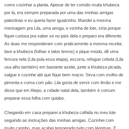
como cozinhar a planta. Apesar de ter comido muita khubeza
por lá, era sempre preparada por uma das minhas amigas
palestinas e eu queria fazer igualzinho. Mandei a mesma
mensagem pra Lila, uma amiga, e vizinha de lote, síria porque
fiquei curiosa pra saber se no país dela o preparo era diferente.
As duas me responderam com praticamente a mesma receita:
lave a khubeza (folhas e talos tenros) e pique miúdo, dê uma
fervura nela (Lila pula essa etapa), escorra, refogue cebola (Lila
usa alho também) em bastante azeite, junte a khubeza picada,
salgue e cozinhe até que fique bem macio. Sirva com molho de
pimenta e coma com pão. Lila gosta de servir com limão e me
disse que em Alepo, a cidade natal dela, também é comum
preparar essa folha com quiabo.
Chegando em casa preparei a khubeza colhida no meu lote
seguindo as instruções das minhas amigas. Cozinhei com
muito carinho, mas acabei temperado tudo com lágrimas. E