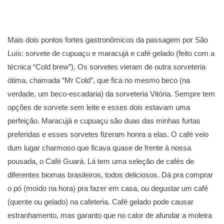
Mais dois pontos fortes gastronômicos da passagem por São
Luís: sorvete de cupuaçu e maracujá e café gelado (feito com a
técnica “Cold brew”). Os sorvetes vieram de outra sorveteria
ótima, chamada “Mr Cold”, que fica no mesmo beco (na
verdade, um beco-escadaria) da sorveteria Vitória. Sempre tem
opções de sorvete sem leite e esses dois estavam uma
perfeição. Maracujá e cupuaçu são duas das minhas furtas
preferidas e esses sorvetes fizeram honra a elas. O café veio
dum lugar charmoso que ficava quase de frente à nossa
pousada, o Café Guará. Lá tem uma seleção de cafés de
diferentes biomas brasileiros, todos deliciosos. Dá pra comprar
o pó (moído na hora) pra fazer em casa, ou degustar um café
(quente ou gelado) na cafeteria. Café gelado pode causar
estranhamento, mas garanto que no calor de afundar a moleira