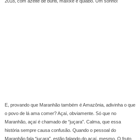
2018, com azeite de buriti, maxixe e quiabo. Um sonho!
E, provando que Maranhão também é Amazônia, adivinha o que
o povo de lá ama comer? Açaí, obviamente. Só que no
Maranhão, açaí é chamado de “juçara”. Calma, que essa
história sempre causa confusão. Quando o pessoal do
Maranhão fala “juçara”, estão falando do açaí, mesmo. O fruto