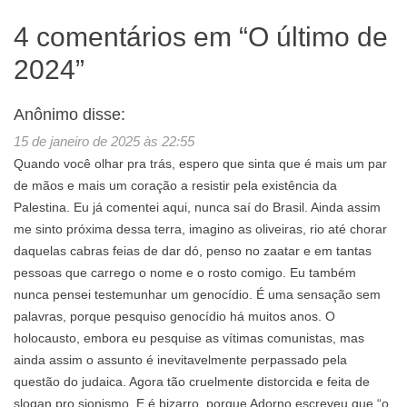
4 comentários em “
O último de
2024
”
Anônimo
disse:
15 de janeiro de 2025 às 22:55
Quando você olhar pra trás, espero que sinta que é mais um par
de mãos e mais um coração a resistir pela existência da
Palestina. Eu já comentei aqui, nunca saí do Brasil. Ainda assim
me sinto próxima dessa terra, imagino as oliveiras, rio até chorar
daquelas cabras feias de dar dó, penso no zaatar e em tantas
pessoas que carrego o nome e o rosto comigo. Eu também
nunca pensei testemunhar um genocídio. É uma sensação sem
palavras, porque pesquiso genocídio há muitos anos. O
holocausto, embora eu pesquise as vítimas comunistas, mas
ainda assim o assunto é inevitavelmente perpassado pela
questão do judaica. Agora tão cruelmente distorcida e feita de
slogan pro sionismo. E é bizarro, porque Adorno escreveu que “o