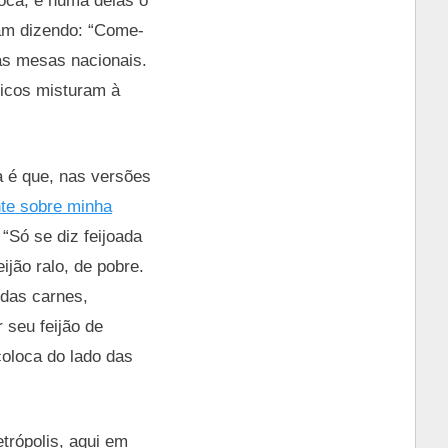
ioca, e numa delas o
avam dizendo: “Come-
as mesas nacionais.
ricos misturam à
a é que, nas versões
te sobre minha
“Só se diz feijoada
ijão ralo, de pobre.
 das carnes,
 seu feijão de
oloca do lado das
rópolis, aqui em