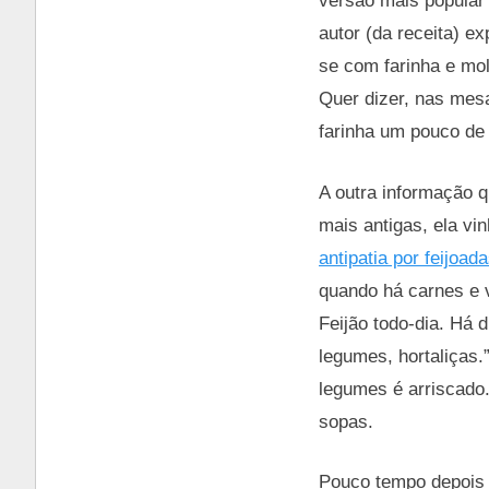
versão mais popular 
autor (da receita) e
se com farinha e mol
Quer dizer, nas mes
farinha um pouco de 
A outra informação q
mais antigas, ela v
antipatia por feijoa
quando há carnes e v
Feijão todo-dia. Há d
legumes, hortaliças.
legumes é arriscado
sopas.
Pouco tempo depois 