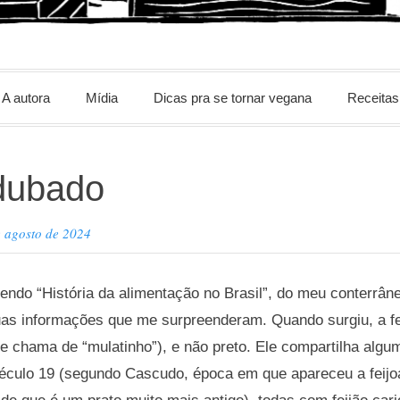
m
A autora
Mídia
Dicas pra se tornar vegana
Receitas
dubado
e agosto de 2024
lendo “História da alimentação no Brasil”, do meu conterr
as informações que me surpreenderam. Quando surgiu, a fei
ele chama de “mulatinho”), e não preto. Ele compartilha algu
 século 19 (segundo Cascudo, época em que apareceu a feijo