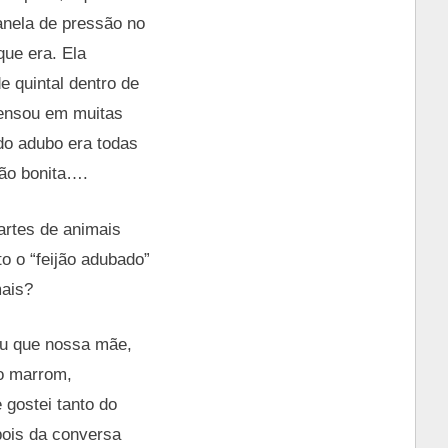
anela de pressão no
que era. Ela
 quintal dentro de
pensou em muitas
do adubo era todas
tão bonita….
artes de animais
to o “feijão adubado”
mais?
ou que nossa mãe,
ão marrom,
gostei tanto do
pois da conversa