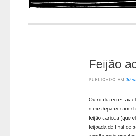
Papacapi
Feijão a
20 d
PUBLICADO EM
Outro dia eu estava 
e me deparei com du
feijão carioca (que 
feijoada do final do