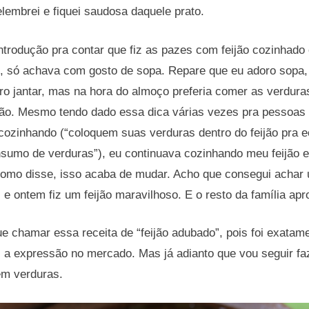
lembrei e fiquei saudosa daquele prato.
ntrodução pra contar que fiz as pazes com feijão cozinhado
, só achava com gosto de sopa. Repare que eu adoro sopa,
pro jantar, mas na hora do almoço preferia comer as verduras
ão. Mesmo tendo dado essa dica várias vezes pra pessoas
cozinhando (“coloquem suas verduras dentro do feijão pra 
nsumo de verduras”), eu continuava cozinhando meu feijão 
omo disse, isso acaba de mudar. Acho que consegui achar um
s e ontem fiz um feijão maravilhoso. E o resto da família apr
ue chamar essa receita de “feijão adubado”, pois foi exatam
i a expressão no mercado. Mas já adianto que vou seguir fa
em verduras.