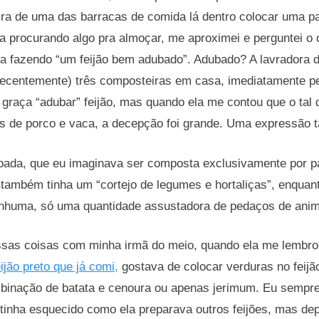
eira de uma das barracas de comida lá dentro colocar uma p
 procurando algo pra almoçar, me aproximei e perguntei o 
a fazendo “um feijão bem adubado”. Adubado? A lavradora de
 recentemente) três composteiras em casa, imediatamente 
graça “adubar” feijão, mas quando ela me contou que o tal 
is de porco e vaca, a decepção foi grande. Uma expressão 
joada, que eu imaginava ser composta exclusivamente por p
), também tinha um “cortejo de legumes e hortaliças”, enquan
enhuma, só uma quantidade assustadora de pedaços de ani
sas coisas com minha irmã do meio, quando ela me lembr
ijão preto que já comi,
gostava de colocar verduras no feij
inação de batata e cenoura ou apenas jerimum. Eu sempre 
e tinha esquecido como ela preparava outros feijões, mas de