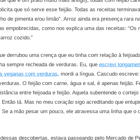
de que é um prato muito mais antigo), todas com feijão car
xplicita que só serve esse feijão. Todas as receitas termin
ho de pimenta e/ou limão”. Arroz ainda era presença rara n
as empobrecidas, como nos explica uma das receitas: “Os 
arroz cozido.”
ue derrubou uma crença que eu tinha com relação à feijoad
inha sempre recheada de verduras. Eu, que
escrevi longamen
das veganas com verduras
, mordi a língua. Cascudo escreve: 
erduras. O feijão com carne, água e sal, é apenas feijão. Fe
istância entre feijoada e feijão. Aquela subentende o cortejo
” Então tá. Mas no meu coração sigo acreditando que entupir
. Se a mão pesar um pouco, ele atravessa uma linha que o c
dessas descobertas, estava passeando pelo Mercado de Pet