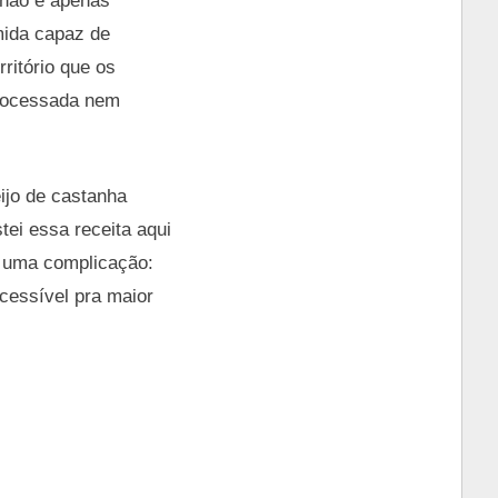
 não é apenas
omida capaz de
rritório que os
processada nem
ijo de castanha
tei essa receita aqui
m uma complicação:
cessível pra maior