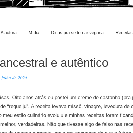
m
A autora
Mídia
Dicas pra se tornar vegana
Receitas
 ancestral e autêntico
 julho de 2024
isas. Oito anos atrás eu postei um creme de castanha (pra 
de “requeiju”. A receita levava missô, vinagre, levedura de 
o meu estilo culinário evoluiu e minhas receitas foram fican
 melhor, verdadeiras. Não que tivesse algo de falso nas rec