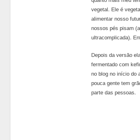
quanto mais meu tem
vegetal. Ele é veget
alimentar nosso futur
nossos pés pisam (an
ultracomplicada). En
Depois da versão el
fermentado com kefir
no blog no início do
pouca gente tem grão
parte das pessoas.