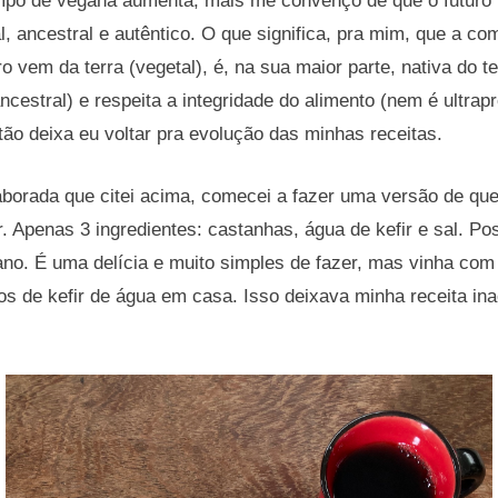
po de vegana aumenta, mais me convenço de que o futuro
al, ancestral e autêntico. O que significa, pra mim, que a c
o vem da terra (vegetal), é, na sua maior parte, nativa do te
cestral) e respeita a integridade do alimento (nem é ultra
tão deixa eu voltar pra evolução das minhas receitas.
aborada que citei acima, comecei a fazer uma versão de que
. Apenas 3 ingredientes: castanhas, água de kefir e sal. Pos
 ano. É uma delícia e muito simples de fazer, mas vinha co
s de kefir de água em casa. Isso deixava minha receita ina