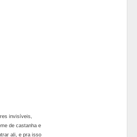
es invisíveis,
reme de castanha e
ar ali, e pra isso