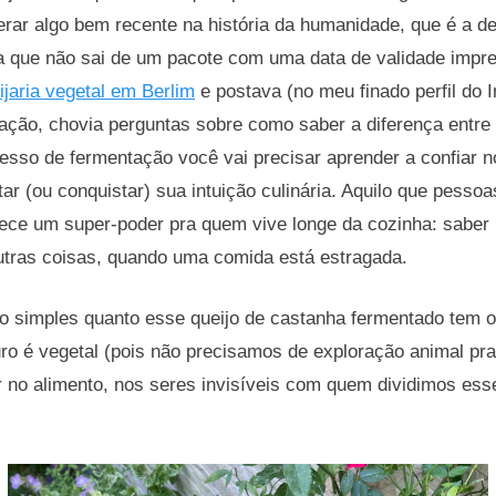
erar algo bem recente na história da humanidade, que é a d
 que não sai de um pacote com uma data de validade impr
ijaria vegetal em Berlim
e postava (no meu finado perfil do 
ação, chovia perguntas sobre como saber a diferença entre
esso de fermentação você vai precisar aprender a confiar no
tar (ou conquistar) sua intuição culinária. Aquilo que pess
rece um super-poder pra quem vive longe da cozinha: saber 
outras coisas, quando uma comida está estragada.
o simples quanto esse queijo de castanha fermentado tem o 
ro é vegetal (pois não precisamos de exploração animal pra
ar no alimento, nos seres invisíveis com quem dividimos es