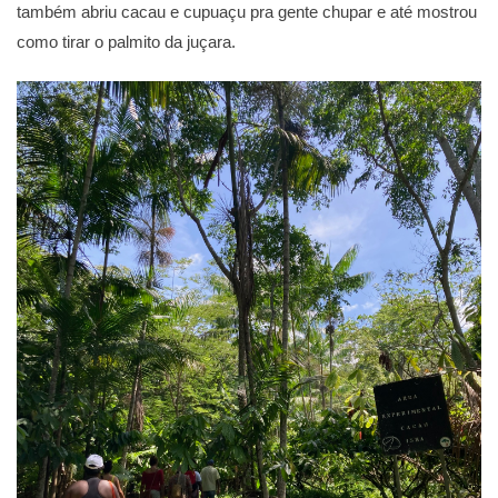
também abriu cacau e cupuaçu pra gente chupar e até mostrou
como tirar o palmito da juçara.