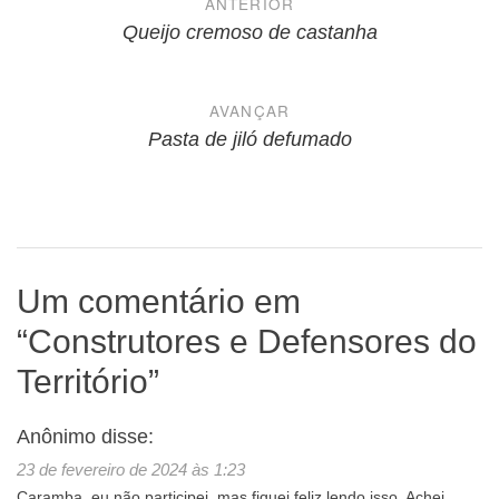
ANTERIOR
de
Queijo cremoso de castanha
Post
AVANÇAR
Pasta de jiló defumado
Um comentário em
“
Construtores e Defensores do
Território
”
Anônimo
disse:
23 de fevereiro de 2024 às 1:23
Caramba, eu não participei, mas fiquei feliz lendo isso. Achei