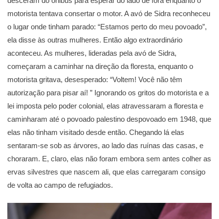
desceram do ônibus para esperar do lado de fora enquanto o
motorista tentava consertar o motor. A avó de Sidra reconheceu
o lugar onde tinham parado: “Estamos perto do meu povoado”,
ela disse às outras mulheres. Então algo extraordinário
aconteceu. As mulheres, lideradas pela avó de Sidra,
começaram a caminhar na direção da floresta, enquanto o
motorista gritava, desesperado: “Voltem! Você não têm
autorização para pisar aí! ” Ignorando os gritos do motorista e a
lei imposta pelo poder colonial, elas atravessaram a floresta e
caminharam até o povoado palestino despovoado em 1948, que
elas não tinham visitado desde então. Chegando lá elas
sentaram-se sob as árvores, ao lado das ruínas das casas, e
choraram. E, claro, elas não foram embora sem antes colher as
ervas silvestres que nascem ali, que elas carregaram consigo
de volta ao campo de refugiados.