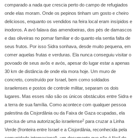
comparado a nada que crescia perto do campo de refugiados
onde elas moram. Onde os pepinos tinham um gosto e cheiro
deliciosos, enquanto os vendidos na feira local eram insípidos e
inodoros. A avó falava das amendoeiras, dos pés de damascos
e das oliveiras no pomar familiar e do quanto ela sentia falta de
seus frutos. Por isso Sidra sonhava, desde muito pequena, em
comer aquelas frutas e verduras. Ela nunca conseguiu visitar o
povoado de seus avôs e avós, apesar do lugar estar a apenas
30 km de distância de onde ela mora hoje. Um muro de
concreto, construído por Israel, bem como soldados
israelenses e postos de controle militar, separam os dois
lugares. Mas esses não são os únicos obstáculos entre Sidra e
a terra de sua família. Como acontece com qualquer pessoa
palestina da Cisjordânia ou da Faixa de Gaza ocupadas, ela
2
precisa de uma autorização israelense
para cruzar a Linha
Verde (fronteira entre Israel e a Cisjordânia, reconhecida pela
comunidade internacional), um documento que não é fácil de