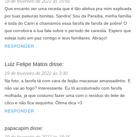
18 de fevereiro de 2022 às 15:55
Que encanto ver uma receita que é tão afetiva pra mim explicada
por tuas palavras bonitas, Sandra! Sou da Paraíba, minha família
é toda do Cariri e chamamos essa farofa de farofa de pobre! O
que corrobora a tua fala sobre o período de carestia. Espero que
esteja tudo em paz contigo e teus familiares. Abraço!
RESPONDER
Luiz Felipe Matos
disse:
19 de fevereiro de 2022 às 3:30
Na foto, a farofa tá com cara de feijão macassar amassadinho. E
não vai ao fogo? Interessante. Eu tô acostumado com farofa
molhada, já que costumo fazer uma com o resíduo do leite de
côco e não fica sequinha. Ótima dica <3
RESPONDER
papacapim
disse:
19 de fevereiro de 2022 às 18:16