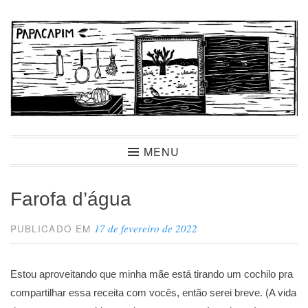
Ir
para
conteúdo
Papacapim
MENU
Farofa d’água
17 de fevereiro de 2022
PUBLICADO EM
Estou aproveitando que minha mãe está tirando um cochilo pra
compartilhar essa receita com vocês, então serei breve. (A vida