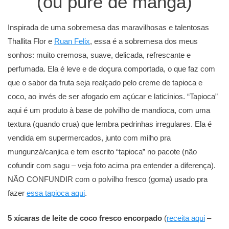
(ou purê de manga)
Inspirada de uma sobremesa das maravilhosas e talentosas
Thallita Flor e
Ruan Felix
, essa é a sobremesa dos meus
sonhos: muito cremosa, suave, delicada, refrescante e
perfumada. Ela é leve e de doçura comportada, o que faz com
que o sabor da fruta seja realçado pelo creme de tapioca e
coco, ao invés de ser afogado em açúcar e laticínios. “Tapioca”
aqui é um produto à base de polvilho de mandioca, com uma
textura (quando crua) que lembra pedrinhas irregulares. Ela é
vendida em supermercados, junto com milho pra
mungunzá/canjica e tem escrito “tapioca” no pacote (não
cofundir com sagu – veja foto acima pra entender a diferença).
NÃO CONFUNDIR com o polvilho fresco (goma) usado pra
fazer
essa tapioca aqui
.
5 xícaras de leite de coco fresco encorpado
(
receita aqui
–