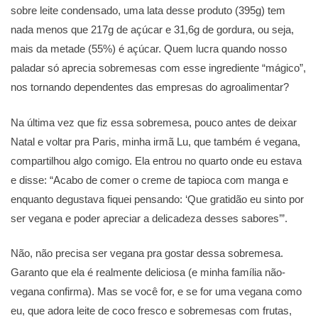
sobre leite condensado, uma lata desse produto (395g) tem
nada menos que 217g de açúcar e 31,6g de gordura, ou seja,
mais da metade (55%) é açúcar. Quem lucra quando nosso
paladar só aprecia sobremesas com esse ingrediente “mágico”,
nos tornando dependentes das empresas do agroalimentar?
Na última vez que fiz essa sobremesa, pouco antes de deixar
Natal e voltar pra Paris, minha irmã Lu, que também é vegana,
compartilhou algo comigo. Ela entrou no quarto onde eu estava
e disse: “Acabo de comer o creme de tapioca com manga e
enquanto degustava fiquei pensando: ‘Que gratidão eu sinto por
ser vegana e poder apreciar a delicadeza desses sabores’”.
Não, não precisa ser vegana pra gostar dessa sobremesa.
Garanto que ela é realmente deliciosa (e minha família não-
vegana confirma). Mas se você for, e se for uma vegana como
eu, que adora leite de coco fresco e sobremesas com frutas,