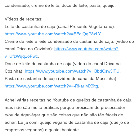
condensado, creme de leite, doce de leite, pasta, queijo.
Vídeos de receitas:
Leite de castanha de caju (canal Presunto Vegetariano):
https://www.youtube.com/watch?v=EEdjQqP8zLY
.
Creme de leite e leite condensado de castanha de caju: (vídeo do
canal Drica na Cozinha):
https://www.youtube.com/watch?
v=UfzWqq1oFwc
.
Doce de leite de castanha de caju (vídeo do canal Drica na
Cozinha):
https://www.youtube.com/watch?v=i3bdCswJiTU
.
Pasta de castanha de caju (vídeo do canal da Mussinha):
https://www.youtube.com/watch?v=-RkariMX9tg
.
Achei várias receitas no Youtube de queijos de castanha de caju,
mas não são muito práticas porque precisam de processador
e/ou de ágar-ágar que são coisas que não são tão fáceis de
achar. Eu já comi queijo vegano de castanha de caju (queijo de
empresas veganas) e gostei bastante.