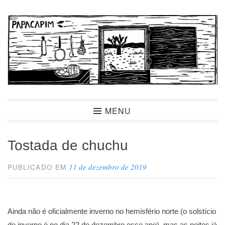
Ir
para
conteúdo
Papacapim
MENU
Tostada de chuchu
11 de dezembro de 2019
PUBLICADO EM
Ainda não é oficialmente inverno no hemisfério norte (o solstício
de inverno é no dia 22 de dezembro esse ano), mas as noites já