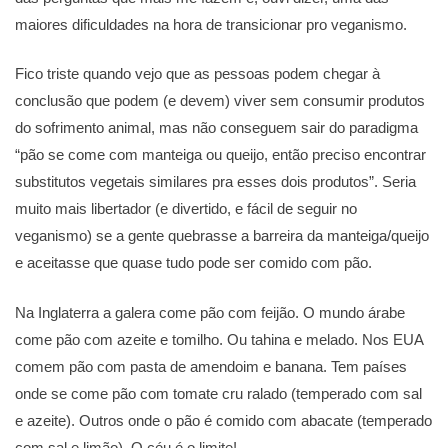
maiores dificuldades na hora de transicionar pro veganismo.
Fico triste quando vejo que as pessoas podem chegar à
conclusão que podem (e devem) viver sem consumir produtos
do sofrimento animal, mas não conseguem sair do paradigma
“pão se come com manteiga ou queijo, então preciso encontrar
substitutos vegetais similares pra esses dois produtos”. Seria
muito mais libertador (e divertido, e fácil de seguir no
veganismo) se a gente quebrasse a barreira da manteiga/queijo
e aceitasse que quase tudo pode ser comido com pão.
Na Inglaterra a galera come pão com feijão. O mundo árabe
come pão com azeite e tomilho. Ou tahina e melado. Nos EUA
comem pão com pasta de amendoim e banana. Tem países
onde se come pão com tomate cru ralado (temperado com sal
e azeite). Outros onde o pão é comido com abacate (temperado
com sal e limão). O céu é o limite!