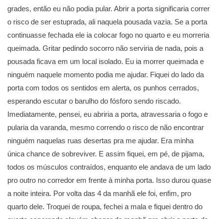
grades, então eu não podia pular. Abrir a porta significaria correr
o risco de ser estuprada, ali naquela pousada vazia. Se a porta
continuasse fechada ele ia colocar fogo no quarto e eu morreria
queimada. Gritar pedindo socorro não serviria de nada, pois a
pousada ficava em um local isolado. Eu ia morrer queimada e
ninguém naquele momento podia me ajudar. Fiquei do lado da
porta com todos os sentidos em alerta, os punhos cerrados,
esperando escutar o barulho do fósforo sendo riscado.
Imediatamente, pensei, eu abriria a porta, atravessaria o fogo e
pularia da varanda, mesmo correndo o risco de não encontrar
ninguém naquelas ruas desertas pra me ajudar. Era minha
única chance de sobreviver. E assim fiquei, em pé, de pijama,
todos os músculos contraídos, enquanto ele andava de um lado
pro outro no corredor em frente à minha porta. Isso durou quase
a noite inteira. Por volta das 4 da manhã ele foi, enfim, pro
quarto dele. Troquei de roupa, fechei a mala e fiquei dentro do