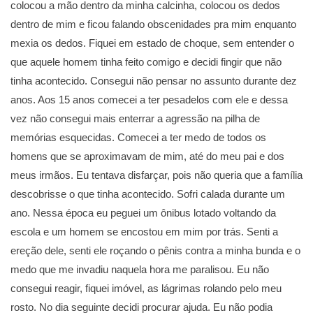
colocou a mão dentro da minha calcinha, colocou os dedos
dentro de mim e ficou falando obscenidades pra mim enquanto
mexia os dedos. Fiquei em estado de choque, sem entender o
que aquele homem tinha feito comigo e decidi fingir que não
tinha acontecido. Consegui não pensar no assunto durante dez
anos. Aos 15 anos comecei a ter pesadelos com ele e dessa
vez não consegui mais enterrar a agressão na pilha de
memórias esquecidas. Comecei a ter medo de todos os
homens que se aproximavam de mim, até do meu pai e dos
meus irmãos. Eu tentava disfarçar, pois não queria que a família
descobrisse o que tinha acontecido. Sofri calada durante um
ano. Nessa época eu peguei um ônibus lotado voltando da
escola e um homem se encostou em mim por trás. Senti a
ereção dele, senti ele roçando o pênis contra a minha bunda e o
medo que me invadiu naquela hora me paralisou. Eu não
consegui reagir, fiquei imóvel, as lágrimas rolando pelo meu
rosto. No dia seguinte decidi procurar ajuda. Eu não podia