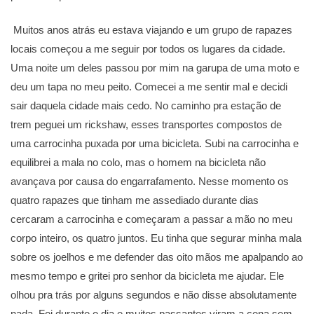
Muitos anos atrás eu estava viajando e um grupo de rapazes
locais começou a me seguir por todos os lugares da cidade.
Uma noite um deles passou por mim na garupa de uma moto e
deu um tapa no meu peito. Comecei a me sentir mal e decidi
sair daquela cidade mais cedo. No caminho pra estação de
trem peguei um rickshaw, esses transportes compostos de
uma carrocinha puxada por uma bicicleta. Subi na carrocinha e
equilibrei a mala no colo, mas o homem na bicicleta não
avançava por causa do engarrafamento. Nesse momento os
quatro rapazes que tinham me assediado durante dias
cercaram a carrocinha e começaram a passar a mão no meu
corpo inteiro, os quatro juntos. Eu tinha que segurar minha mala
sobre os joelhos e me defender das oito mãos me apalpando ao
mesmo tempo e gritei pro senhor da bicicleta me ajudar. Ele
olhou pra trás por alguns segundos e não disse absolutamente
nada. Foi durante o dia e muitos passantes viram a cena sem