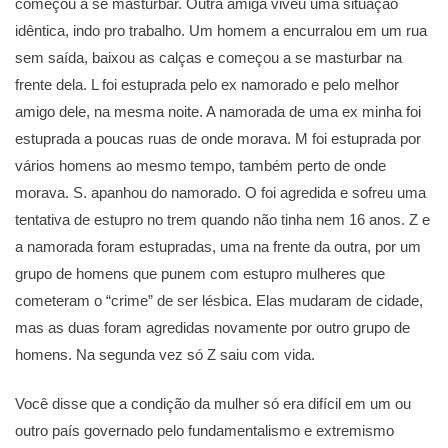
começou a se masturbar. Outra amiga viveu uma situação
idêntica, indo pro trabalho. Um homem a encurralou em um rua
sem saída, baixou as calças e começou a se masturbar na
frente dela. L foi estuprada pelo ex namorado e pelo melhor
amigo dele, na mesma noite. A namorada de uma ex minha foi
estuprada a poucas ruas de onde morava. M foi estuprada por
vários homens ao mesmo tempo, também perto de onde
morava. S. apanhou do namorado. O foi agredida e sofreu uma
tentativa de estupro no trem quando não tinha nem 16 anos. Z e
a namorada foram estupradas, uma na frente da outra, por um
grupo de homens que punem com estupro mulheres que
cometeram o “crime” de ser lésbica. Elas mudaram de cidade,
mas as duas foram agredidas novamente por outro grupo de
homens. Na segunda vez só Z saiu com vida.
Você disse que a condição da mulher só era difícil em um ou
outro país governado pelo fundamentalismo e extremismo