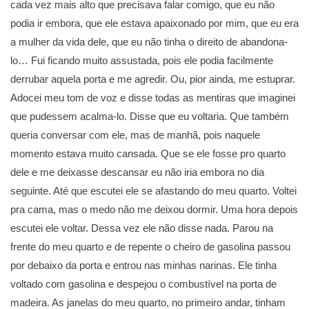
cada vez mais alto que precisava falar comigo, que eu não
podia ir embora, que ele estava apaixonado por mim, que eu era
a mulher da vida dele, que eu não tinha o direito de abandona-
lo… Fui ficando muito assustada, pois ele podia facilmente
derrubar aquela porta e me agredir. Ou, pior ainda, me estuprar.
Adocei meu tom de voz e disse todas as mentiras que imaginei
que pudessem acalma-lo. Disse que eu voltaria. Que também
queria conversar com ele, mas de manhã, pois naquele
momento estava muito cansada. Que se ele fosse pro quarto
dele e me deixasse descansar eu não iria embora no dia
seguinte. Até que escutei ele se afastando do meu quarto. Voltei
pra cama, mas o medo não me deixou dormir. Uma hora depois
escutei ele voltar. Dessa vez ele não disse nada. Parou na
frente do meu quarto e de repente o cheiro de gasolina passou
por debaixo da porta e entrou nas minhas narinas. Ele tinha
voltado com gasolina e despejou o combustível na porta de
madeira. As janelas do meu quarto, no primeiro andar, tinham