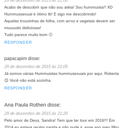
29 de dezembro de 2015 às 21:00
Acabo de descobrir que não sou atéia! Sou hummuista!! XD
Hummussexual é ótimo tb! E sigo me descobrindo!
Aquelas trouxinhas de folha, com arroz e vegetais devem ser
muuuuito deliciosas!
Tudo parece muito bom 🙂
RESPONDER
papacapim
disse:
29 de dezembro de 2015 às 21:05
Já somos várias Hummuistas hummusexuais por aqui, Roberta
😉 Você não está sozinha.
RESPONDER
Ana Paula Rothen
disse:
29 de dezembro de 2015 às 21:20
Pelo amor de Deus, Sandra! Tem que ter tour em 2016!!! Em
2014 eu estava recém parida e não pude ir, esse ano meu filho