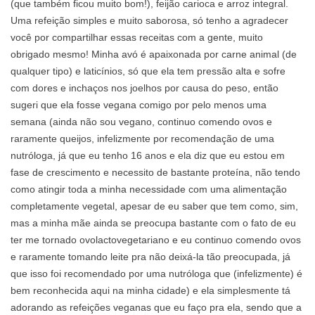
(que também ficou muito bom!), feijão carioca e arroz integral.
Uma refeição simples e muito saborosa, só tenho a agradecer
você por compartilhar essas receitas com a gente, muito
obrigado mesmo! Minha avó é apaixonada por carne animal (de
qualquer tipo) e laticínios, só que ela tem pressão alta e sofre
com dores e inchaços nos joelhos por causa do peso, então
sugeri que ela fosse vegana comigo por pelo menos uma
semana (ainda não sou vegano, continuo comendo ovos e
raramente queijos, infelizmente por recomendação de uma
nutróloga, já que eu tenho 16 anos e ela diz que eu estou em
fase de crescimento e necessito de bastante proteína, não tendo
como atingir toda a minha necessidade com uma alimentação
completamente vegetal, apesar de eu saber que tem como, sim,
mas a minha mãe ainda se preocupa bastante com o fato de eu
ter me tornado ovolactovegetariano e eu continuo comendo ovos
e raramente tomando leite pra não deixá-la tão preocupada, já
que isso foi recomendado por uma nutróloga que (infelizmente) é
bem reconhecida aqui na minha cidade) e ela simplesmente tá
adorando as refeições veganas que eu faço pra ela, sendo que a