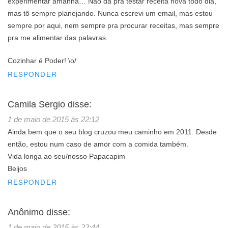
experimentar amanhã… Não dá pra testar receita nova todo dia,
mas tô sempre planejando. Nunca escrevi um email, mas estou
sempre por aqui, nem sempre pra procurar receitas, mas sempre
pra me alimentar das palavras.
Cozinhar é Poder! \o/
RESPONDER
Camila Sergio
disse:
1 de maio de 2015 às 22:12
Ainda bem que o seu blog cruzou meu caminho em 2011. Desde
então, estou num caso de amor com a comida também.
Vida longa ao seu/nosso Papacapim
Beijos
RESPONDER
Anônimo
disse:
1 de maio de 2015 às 22:44