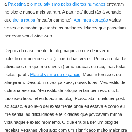
a
Palestina
e
o meu ativismo pelos direitos humanos
entraram
no blog e nunca mais saíram. A partir daí fiquei tão à vontade
que
tirei a roupa
(metaforicamente).
Abri meu coração
várias
vezes e descobri que tenho os melhores leitores que passeiam
por essa world wide web.
Depois do nascimento do blog naquela noite de inverno
palestino, mudei de casa (e país) duas vezes. Perdi a conta das
atividades em que me envolvi (remuneradas ou não, mas todas
lícitas, juro!).
Meu ativismo se expandiu
. Meus interesses se
alargaram. Descobri novas paixões, novas lutas. Meu estilo de
culinária evoluiu. Meu estilo de fotografia também evoluiu. E
tudo isso ficou refletido aqui no blog. Posso abrir qualquer post,
ao acaso, e ao lê-lo sei exatamente onde eu estava e como eu
me sentia, as dificuldades e felicidades que povoavam minha
vida naquele exato momento. O que era pra ser um blog de
receitas veganas virou algo com um significado muito maior pra