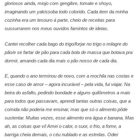
gloriosos ainda, miojo com gengibre, tomate e shoyo,
imaginando um yakissoba todo colorido. Cada item da minha
cozinha era um tesouro à parte, cheio de receitas para
sussurrarem nos meus ouvidos famintos de ideias.
Cantei recolher cada bago do trigo/forjar no trigo o milagre do
pão/e se fartar de pão para cada bola de massa que botava pra
dormir, amando cada dia mais o pão nosso de cada dia.
E, quando o ano terminou de novo, com a mochila nas costas e
esse caso de amor – agora incurável – pela vida, fui viajar. Na
beira do asfalto, pedindo bondade e alguns quilômetros a mais
para todos que passavam, aprendi tantas outras coisas, que a
comida não poderia me ensinar, mas que só o alimento pôde
sustentar. Muitas vezes, esse alimento era água e banana. Mas
ah, as coisas que vi! Amei o calor, o suor, o frio, a fome, a
barriga cheia demais, o céu nublado e as estrelas. Odiei