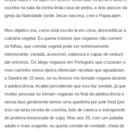
sozinha na sala da minha linda casa de pedra, a dois passos da
igreja da Natividade (onde Jesus nasceu), criei o Papacapim.
Meu objetivo era, como está escrito lá em cima, desmistificar a
culinária vegetal. Eu queria mostrar que veganos não comem
só folhas, que comida vegetal pode ser extremamente
interessante, variada, acessível, saborosa e capaz de seduzir
até onívoros. Os blogs veganos em Português que cruzaram o
meu caminho nessa época ofereciam receitas que agradariam
a Sandra de 15 anos, se eu tivesse me tornado vegana durante
a adolescência. Acabei percebendo que isso faz sentido, já que
muitas pessoas se tornam veganas no final da adolescência e
nessa fase geralmente temos uma quedinha por junk food (por
isso via tanta receita de coxinha, bolo de caneca e estrogonofe
de proteína texturizada de soja). Mas aos 26, com um paladar
adulto e mais exigente, eu queria comida de verdade, cheia de