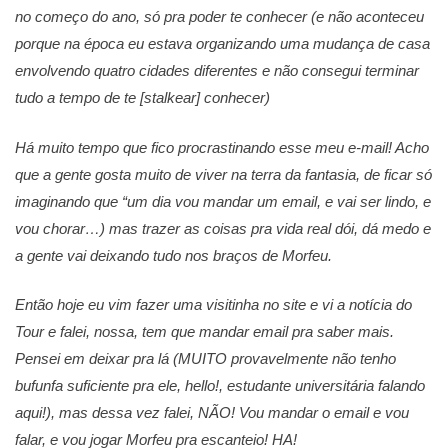
no começo do ano, só pra poder te conhecer (e não aconteceu
porque na época eu estava organizando uma mudança de casa
envolvendo quatro cidades diferentes e não consegui terminar
tudo a tempo de te [stalkear] conhecer)
Há muito tempo que fico procrastinando esse meu e-mail! Acho
que a gente gosta muito de viver na terra da fantasia, de ficar só
imaginando que “um dia vou mandar um email, e vai ser lindo, e
vou chorar…) mas trazer as coisas pra vida real dói, dá medo e
a gente vai deixando tudo nos braços de Morfeu.
Então hoje eu vim fazer uma visitinha no site e vi a notícia do
Tour e falei, nossa, tem que mandar email pra saber mais.
Pensei em deixar pra lá (MUITO provavelmente não tenho
bufunfa suficiente pra ele, hello!, estudante universitária falando
aqui!), mas dessa vez falei, NÃO! Vou mandar o email e vou
falar, e vou jogar Morfeu pra escanteio! HA!