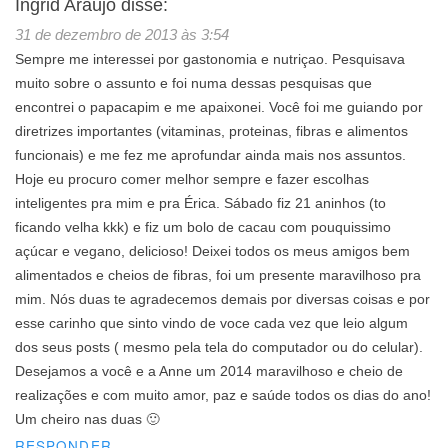
Ingrid Araújo
disse:
31 de dezembro de 2013 às 3:54
Sempre me interessei por gastonomia e nutriçao. Pesquisava
muito sobre o assunto e foi numa dessas pesquisas que
encontrei o papacapim e me apaixonei. Você foi me guiando por
diretrizes importantes (vitaminas, proteinas, fibras e alimentos
funcionais) e me fez me aprofundar ainda mais nos assuntos.
Hoje eu procuro comer melhor sempre e fazer escolhas
inteligentes pra mim e pra Érica. Sábado fiz 21 aninhos (to
ficando velha kkk) e fiz um bolo de cacau com pouquissimo
açúcar e vegano, delicioso! Deixei todos os meus amigos bem
alimentados e cheios de fibras, foi um presente maravilhoso pra
mim. Nós duas te agradecemos demais por diversas coisas e por
esse carinho que sinto vindo de voce cada vez que leio algum
dos seus posts ( mesmo pela tela do computador ou do celular).
Desejamos a você e a Anne um 2014 maravilhoso e cheio de
realizações e com muito amor, paz e saúde todos os dias do ano!
Um cheiro nas duas 🙂
RESPONDER