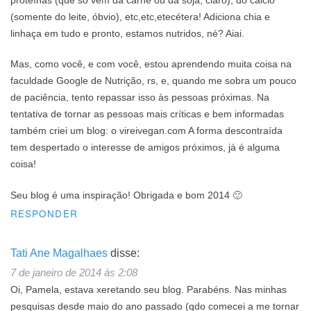
proteínas (que só vem da carne ou da soja, claro), do cálcio
(somente do leite, óbvio), etc,etc,etecétera! Adiciona chia e
linhaça em tudo e pronto, estamos nutridos, né? Aiai.
Mas, como você, e com você, estou aprendendo muita coisa na
faculdade Google de Nutrição, rs, e, quando me sobra um pouco
de paciência, tento repassar isso às pessoas próximas. Na
tentativa de tornar as pessoas mais críticas e bem informadas
também criei um blog: o vireivegan.com A forma descontraída
tem despertado o interesse de amigos próximos, já é alguma
coisa!
Seu blog é uma inspiração! Obrigada e bom 2014 🙂
RESPONDER
Tati Ane Magalhaes
disse:
7 de janeiro de 2014 às 2:08
Oi, Pamela, estava xeretando seu blog. Parabéns. Nas minhas
pesquisas desde maio do ano passado (qdo comecei a me tornar