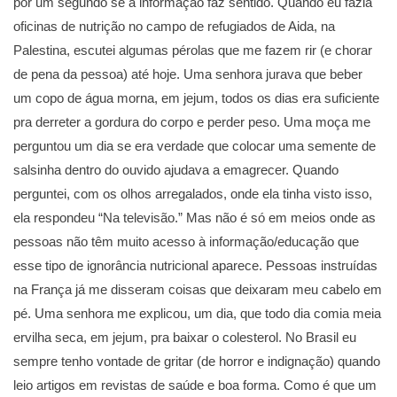
por um segundo se a informação faz sentido. Quando eu fazia
oficinas de nutrição no campo de refugiados de Aida, na
Palestina, escutei algumas pérolas que me fazem rir (e chorar
de pena da pessoa) até hoje. Uma senhora jurava que beber
um copo de água morna, em jejum, todos os dias era suficiente
pra derreter a gordura do corpo e perder peso. Uma moça me
perguntou um dia se era verdade que colocar uma semente de
salsinha dentro do ouvido ajudava a emagrecer. Quando
perguntei, com os olhos arregalados, onde ela tinha visto isso,
ela respondeu “Na televisão.” Mas não é só em meios onde as
pessoas não têm muito acesso à informação/educação que
esse tipo de ignorância nutricional aparece. Pessoas instruídas
na França já me disseram coisas que deixaram meu cabelo em
pé. Uma senhora me explicou, um dia, que todo dia comia meia
ervilha seca, em jejum, pra baixar o colesterol. No Brasil eu
sempre tenho vontade de gritar (de horror e indignação) quando
leio artigos em revistas de saúde e boa forma. Como é que um