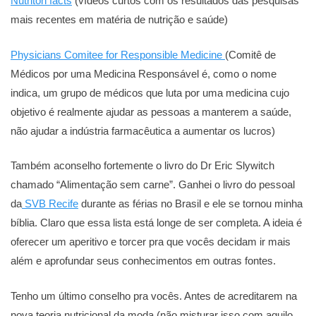
Nutriton facts
(vídeos curtos com os resultados das pesquisas
mais recentes em matéria de nutrição e saúde)
Physicians Comitee for Responsible Medicine
(Comitê de
Médicos por uma Medicina Responsável é, como o nome
indica, um grupo de médicos que luta por uma medicina cujo
objetivo é realmente ajudar as pessoas a manterem a saúde,
não ajudar a indústria farmacêutica a aumentar os lucros)
Também aconselho fortemente o livro do Dr Eric Slywitch
chamado “Alimentação sem carne”. Ganhei o livro do pessoal
da
SVB Recife
durante as férias no Brasil e ele se tornou minha
bíblia. Claro que essa lista está longe de ser completa. A ideia é
oferecer um aperitivo e torcer pra que vocês decidam ir mais
além e aprofundar seus conhecimentos em outras fontes.
Tenho um último conselho pra vocês. Antes de acreditarem na
nova teoria nutricional da moda (não misturar isso com aquilo,