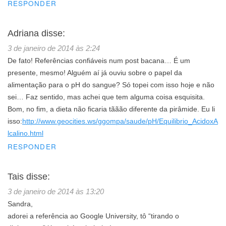
RESPONDER
Adriana
disse:
3 de janeiro de 2014 às 2:24
De fato! Referências confiáveis num post bacana… É um
presente, mesmo! Alguém aí já ouviu sobre o papel da
alimentação para o pH do sangue? Só topei com isso hoje e não
sei… Faz sentido, mas achei que tem alguma coisa esquisita.
Bom, no fim, a dieta não ficaria tããão diferente da pirâmide. Eu li
isso:
http://www.geocities.ws/ggompa/saude/pH/Equilibrio_AcidoxA
lcalino.html
RESPONDER
Tais
disse:
3 de janeiro de 2014 às 13:20
Sandra,
adorei a referência ao Google University, tô “tirando o